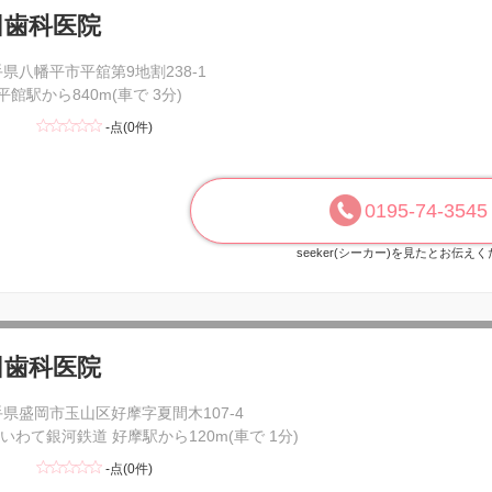
田歯科医院
県八幡平市平舘第9地割238-1
 平館駅から840m(車で 3分)
-点(0件)
0195-74-3545
seeker(シーカー)を見たとお伝え
田歯科医院
県盛岡市玉山区好摩字夏間木107-4
Rいわて銀河鉄道 好摩駅から120m(車で 1分)
-点(0件)