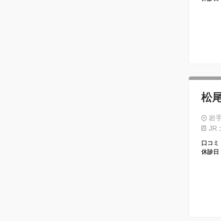
松
岩手
JR
口コミ
休診日