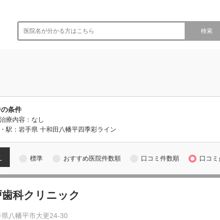
検索
中の条件
治療内容：なし
・駅：岩手県 十和田八幡平四季彩ライン
え
標準
おすすめ医院件数順
口コミ件数順
口コミ
戸歯科クリニック
県八幡平市大更24-30