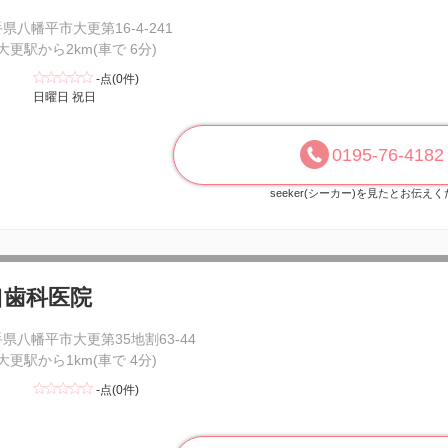
県八幡平市大更第16-4-241
 大更駅から2km(車で 6分)
-点(0件)
日曜日 祝日
0195-76-4182
seeker(シーカー)を見たとお伝え
口歯科医院
県八幡平市大更第35地割63-44
 大更駅から1km(車で 4分)
-点(0件)