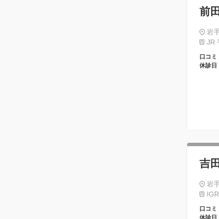
前
岩手
JR
口コミ
休診日
吉
岩手
IG
口コミ
休診日