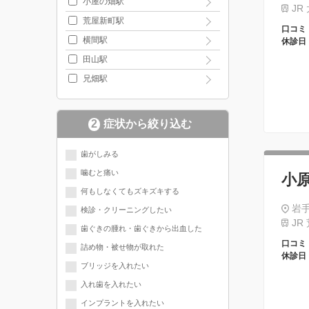
小屋の畑駅
JR
荒屋新町駅
口コミ
横間駅
休診日
田山駅
兄畑駅
2
症状から絞り込む
歯がしみる
噛むと痛い
小
何もしなくてもズキズキする
岩手
検診・クリーニングしたい
JR
歯ぐきの腫れ・歯ぐきから出血した
口コミ
詰め物・被せ物が取れた
休診日
ブリッジを入れたい
入れ歯を入れたい
インプラントを入れたい