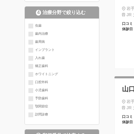
岩手
4
治療分野で絞り込む
JR
口コミ
現在選択されている分野にチェッ
虫歯
休診日
歯内治療
クが入っています
歯周病
インプラント
入れ歯
矯正歯科
ホワイトニング
口腔外科
山
小児歯科
予防歯科
岩手
顎関節症
JR
訪問診療
口コミ
休診日