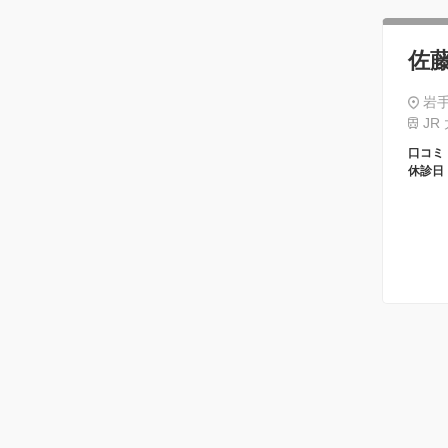
佐
岩手
JR
口コミ
休診日