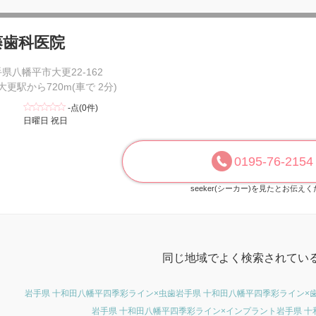
藤歯科医院
県八幡平市大更22-162
 大更駅から720m(車で 2分)
-点(0件)
日曜日 祝日
0195-76-2154
seeker(シーカー)を見たとお伝え
同じ地域でよく検索されてい
岩手県 十和田八幡平四季彩ライン×虫歯
岩手県 十和田八幡平四季彩ライン×
岩手県 十和田八幡平四季彩ライン×インプラント
岩手県 