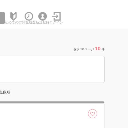
初めての方
閲覧履歴
新規登録
ログイン
10
表示 1/1ページ
件
点数順