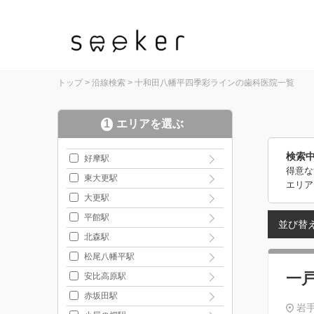
トップ
>
沿線検索
>
十和田八幡平四季彩ラインの歯科医院一覧
1
エリアを選ぶ
検索
好摩駅
得意な
東大更駅
エリア
大更駅
平館駅
並び替
北森駅
松尾八幡平駅
一
安比高原駅
赤坂田駅
岩手