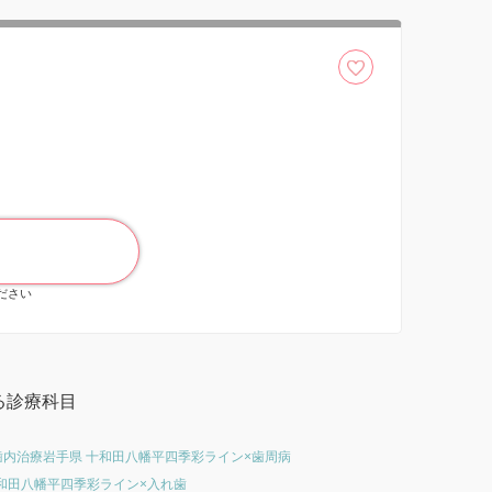
ください
る診療科目
歯内治療
岩手県 十和田八幡平四季彩ライン×歯周病
十和田八幡平四季彩ライン×入れ歯