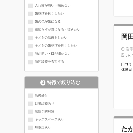
入れ歯が痛い・噛めない
歯並びを良くしたい
歯の色が気になる
親知らずが気になる・抜きたい
岡
子どもの治療をしたい
子どもの歯並びを良くしたい
岩手
顎が痛い・口が開かない
JR
訪問診療を希望する
口コミ
休診日
3
特徴で絞り込む
急患受付
日曜診療あり
感染予防対策
キッズスペースあり
た
駐車場あり