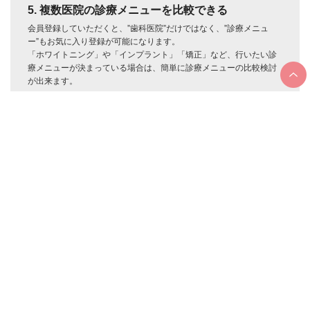
5. 複数医院の診療メニューを比較できる
会員登録していただくと、”歯科医院”だけではなく、”診療メニュ
ー”もお気に入り登録が可能になります。
「ホワイトニング」や「インプラント」「矯正」など、行いたい診
療メニューが決まっている場合は、簡単に診療メニューの比較検討
が出来ます。
seekerについて
プライバシーポリシー
歯科医院のみなさまへ
利用規約
(無料・有料掲載について)
会員規約
お問い合わせ
会社概要
サイトマップ
株式会社plaza