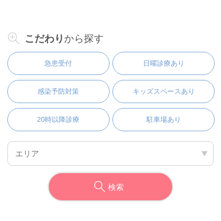
港南台歯科口腔外科クリニック
予約時間も待たなくて、対応の先生の説明も丁寧、
親切、分かりやすいです。また、受付のスタッフも
こだわり
から探す
感じ良く…‎
急患受付
日曜診療あり
港南台歯科口腔外科クリニック
院長やスタッフの対応が丁寧できちんとしているの
で安心してお任せできる。院長はどんな質問にも、
感染予防対策
キッズスペースあり
嫌な態度…‎
28CliniC 野上歯科医院
20時以降診療
駐車場あり
学生の頃から、数十年もお世話になっている歯医者
さん！！50歳手前で歯列矯正もしました。凄く心配
でした…‎
港南台歯科口腔外科クリニック
とても良いから ‎
検索