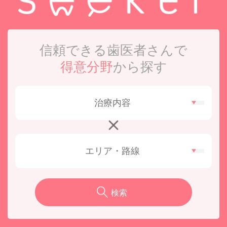
28CliniC 野上歯科医院
インプラント治療で困っている方がいたのでおすす
めしました。 ‎
信頼できる歯医者さんで
港南台歯科口腔外科クリニック
得意分野
から探す
丁寧で親切。治療も的確。クリーニング料金が、少
し高いと感じた為。 ‎
治療内容
町田マルイ はごころ歯科 口腔外科・矯正
歯科クリニック
説明が分かりやすい ‎
エリア・路線
28CliniC 野上歯科医院
息子のクリーニングと唾液検査をしていただきまし
た。大変分かりやすい解説と優しい技術で、今後歯
検索
を気遣う…‎
港南台歯科口腔外科クリニック