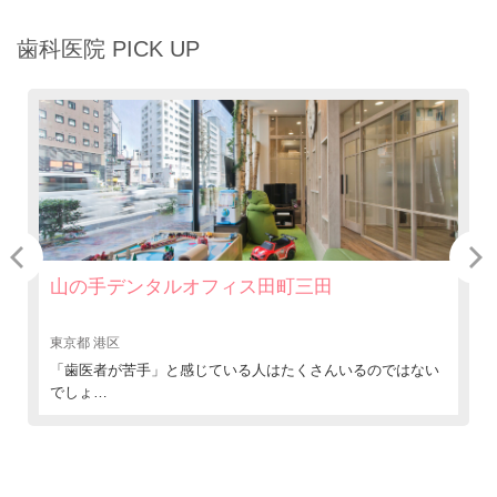
港南台歯科口腔外科クリニック
スタッフの皆様は、どの方でも丁寧にクリーニング
歯科医院 PICK UP
や治療をして下さいます。 ‎
町田マルイ はごころ歯科 口腔外科・矯正
歯科クリニック
説明などもわかりやすく、対応も丁寧なため。 ‎
町田マルイ はごころ歯科 口腔外科・矯正
歯科クリニック
山の手デンタルオフィス田町三田
丁寧に対応していただいたため。 ‎
東京都 港区
28CliniC 野上歯科医院
「歯医者が苦手」と感じている人はたくさんいるのではない
インプラント治療で困っている方がいたのでおすす
でしょ…
めしました。 ‎
港南台歯科口腔外科クリニック
丁寧で親切。治療も的確。クリーニング料金が、少