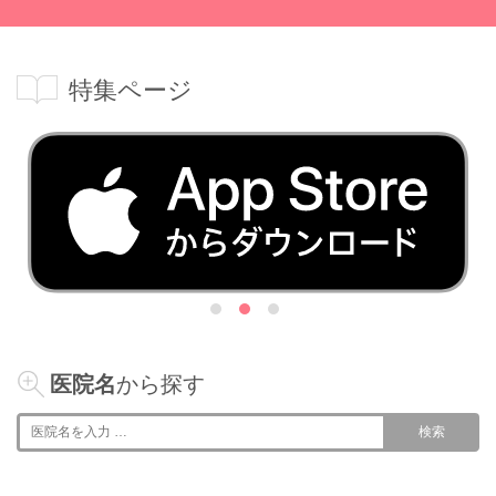
対応は丁寧です。予約をして待たされることなくス
ムーズに治療を受けられるのが良い。 ‎
特集ページ
平沢歯科
先生もスタッフの方も説明も丁寧と、急な痛みで来
た時も親切にしてくださいました。 ‎
港南台歯科口腔外科クリニック
待ち時間、治療時間が予定通り治療中の説明がわか
りやすい治療が丁寧 ‎
練馬桜台駅前Ｙ’ｓ歯科
痛くないし、しかも確実に綺麗にしてくれる。院内
も綺麗でスタッフの方々の対応も優しいから。 ‎
医院名
から探す
検索
港南台歯科口腔外科クリニック
いい接客でとても良いです。 ‎