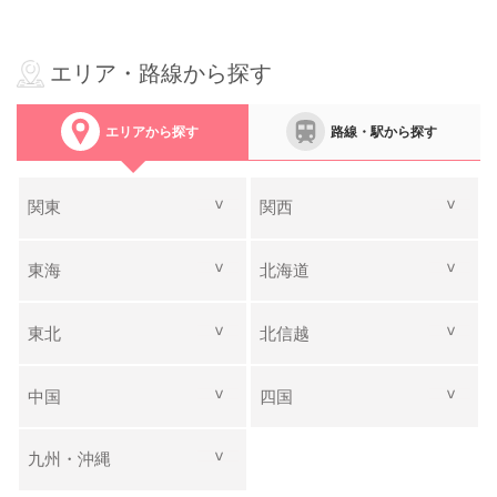
町田マルイ はごころ歯科 口腔外科・矯正
エリア・路線から探す
歯科クリニック
対応や説明、施術を丁寧にしていただいた。 ‎
エリアから探す
路線・駅から探す
港南台歯科口腔外科クリニック
普通以上と判断する ‎
関東
関西
東海
北海道
28CliniC 野上歯科医院
丁寧 ‎
東北
北信越
中国
四国
28CliniC 野上歯科医院
いつもよくしていたたいているので ‎
九州・沖縄