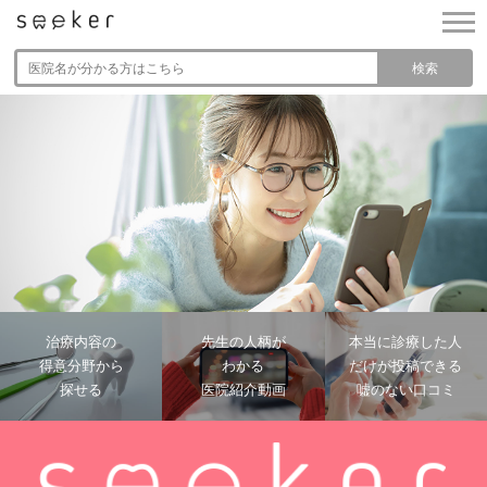
港南台歯科口腔外科クリニック
とても良いから ‎
検索
港南台歯科口腔外科クリニック
スタッフの皆様は、どの方でも丁寧にクリーニング
や治療をして下さいます。 ‎
町田マルイ はごころ歯科 口腔外科・矯正
歯科クリニック
説明などもわかりやすく、対応も丁寧なため。 ‎
治療内容の
先生の人柄が
本当に診療した人
得意分野から
わかる
だけが投稿できる
町田マルイ はごころ歯科 口腔外科・矯正
探せる
医院紹介動画
嘘のない口コミ
歯科クリニック
丁寧に対応していただいたため。 ‎