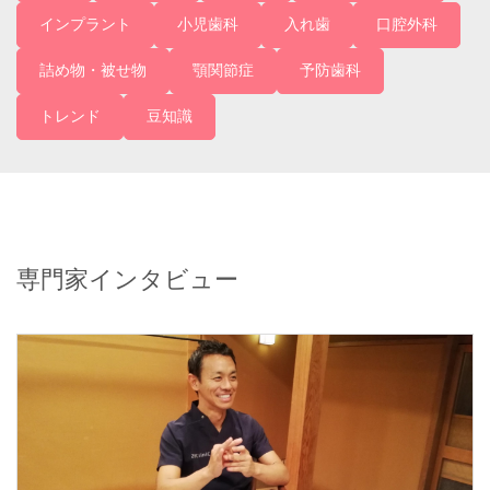
インプラント
小児歯科
入れ歯
口腔外科
詰め物・被せ物
顎関節症
予防歯科
トレンド
豆知識
専門家インタビュー