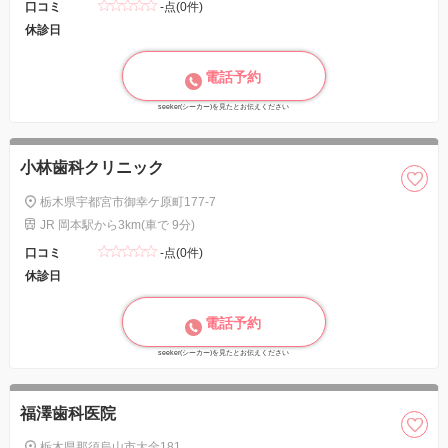
口コミ
-点(0件)
休診日
電話予約
seeker(シーカー)を見たとお伝えください
小林歯科クリニック
栃木県宇都宮市御幸ケ原町177-7
JR 岡本駅から3km(車で 9分)
口コミ
-点(0件)
休診日
電話予約
seeker(シーカー)を見たとお伝えください
福澤歯科医院
栃木県那須烏山市大金181