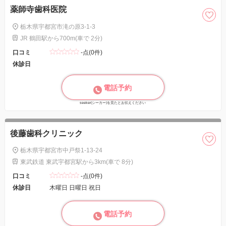
薬師寺歯科医院
栃木県宇都宮市滝の原3-1-3
JR 鶴田駅から700m(車で 2分)
口コミ
-点(0件)
休診日
電話予約
seeker(シーカー)を見たとお伝えください
後藤歯科クリニック
栃木県宇都宮市中戸祭1-13-24
東武鉄道 東武宇都宮駅から3km(車で 8分)
口コミ
-点(0件)
休診日
木曜日 日曜日 祝日
電話予約