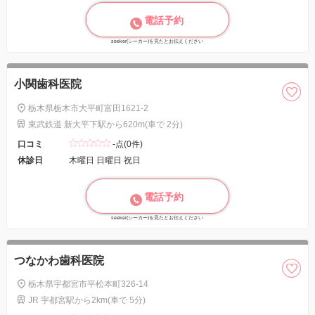
電話予約
seeker(シーカー)を見たとお伝えください
小関歯科医院
栃木県栃木市大平町富田1621-2
東武鉄道 新大平下駅から620m(車で 2分)
口コミ
-点(0件)
休診日
木曜日 日曜日 祝日
電話予約
seeker(シーカー)を見たとお伝えください
つなかわ歯科医院
栃木県宇都宮市平松本町326-14
JR 宇都宮駅から2km(車で 5分)