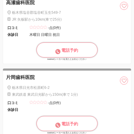
高瀬歯科医院
栃木県塩谷郡塩谷町玉生549-7
JR 矢板駅から10km(車で25分)
口コミ
-点(0件)
休診日
木曜日 日曜日 祝日
電話予約
seeker(シーカー)を見たとお伝えください
片岡歯科医院
栃木県日光市松原町6-2
東武鉄道 東武日光駅から150m(車で 1分)
口コミ
-点(0件)
休診日
電話予約
seeker(シーカー)を見たとお伝えください