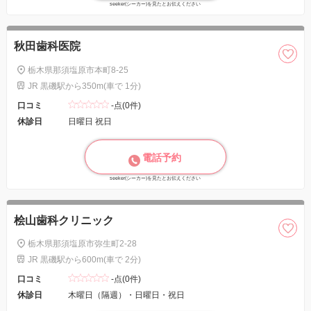
seeker(シーカー)を見たとお伝えください
秋田歯科医院
栃木県那須塩原市本町8-25
JR 黒磯駅から350m(車で 1分)
口コミ
-点(0件)
休診日
日曜日 祝日
電話予約
seeker(シーカー)を見たとお伝えください
桧山歯科クリニック
栃木県那須塩原市弥生町2-28
JR 黒磯駅から600m(車で 2分)
口コミ
-点(0件)
休診日
木曜日（隔週）・日曜日・祝日