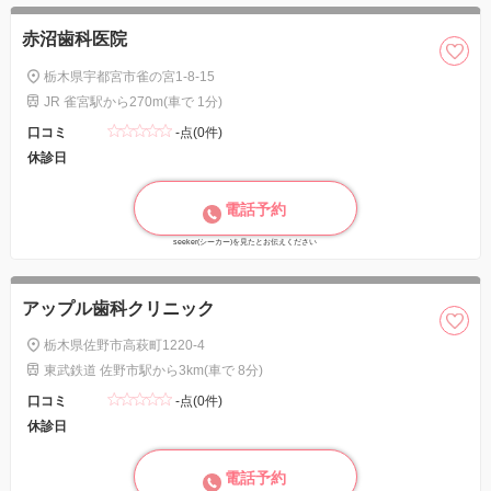
赤沼歯科医院
栃木県宇都宮市雀の宮1-8-15
JR 雀宮駅から270m(車で 1分)
口コミ
-点(0件)
休診日
電話予約
seeker(シーカー)を見たとお伝えください
アップル歯科クリニック
栃木県佐野市高萩町1220-4
東武鉄道 佐野市駅から3km(車で 8分)
口コミ
-点(0件)
休診日
電話予約