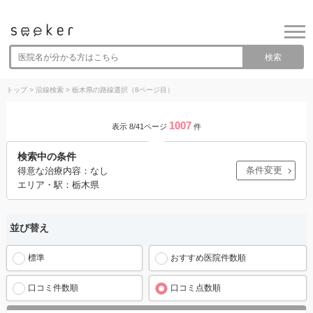
検索
トップ
>
沿線検索
>
栃木県の路線選択（8ページ目）
1007
表示 8/41ページ
件
検索中の条件
条件変更
得意な治療内容：なし
エリア・駅：栃木県
並び替え
標準
おすすめ医院件数順
口コミ件数順
口コミ点数順