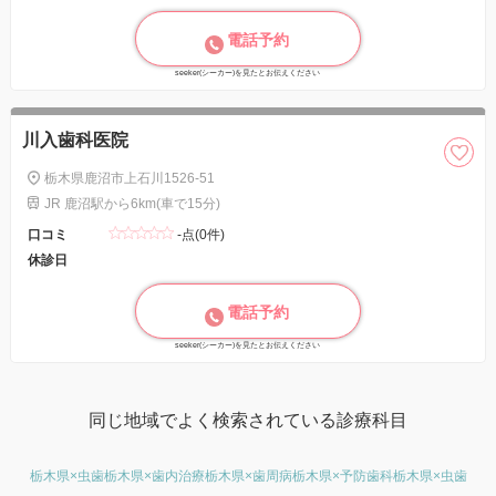
電話予約
seeker(シーカー)を見たとお伝えください
川入歯科医院
栃木県鹿沼市上石川1526-51
JR 鹿沼駅から6km(車で15分)
口コミ
-点(0件)
休診日
電話予約
seeker(シーカー)を見たとお伝えください
同じ地域でよく検索されている診療科目
栃木県×虫歯
栃木県×歯内治療
栃木県×歯周病
栃木県×予防歯科
栃木県×虫歯