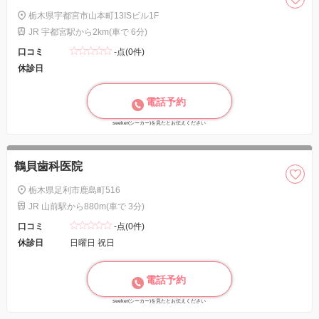
栃木県宇都宮市山本町13ISビル1F
JR 宇都宮駅から2km(車で 6分)
口コミ
-点(0件)
休診日
電話予約
seeker(シーカー)を見たとお伝えください
鶴貝歯科医院
栃木県足利市鹿島町516
JR 山前駅から880m(車で 3分)
口コミ
-点(0件)
休診日
日曜日 祝日
電話予約
seeker(シーカー)を見たとお伝えください