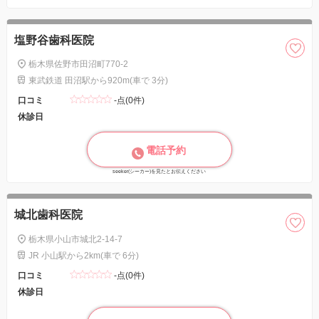
塩野谷歯科医院
栃木県佐野市田沼町770-2
東武鉄道 田沼駅から920m(車で 3分)
口コミ
-点(0件)
休診日
電話予約
seeker(シーカー)を見たとお伝えください
城北歯科医院
栃木県小山市城北2-14-7
JR 小山駅から2km(車で 6分)
口コミ
-点(0件)
休診日