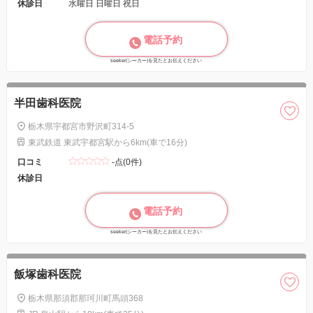
休診日
水曜日 日曜日 祝日
電話予約
seeker(シーカー)を見たとお伝えください
半田歯科医院
栃木県宇都宮市野沢町314-5
東武鉄道 東武宇都宮駅から6km(車で16分)
口コミ
-点(0件)
休診日
電話予約
seeker(シーカー)を見たとお伝えください
飯塚歯科医院
栃木県那須郡那珂川町馬頭368