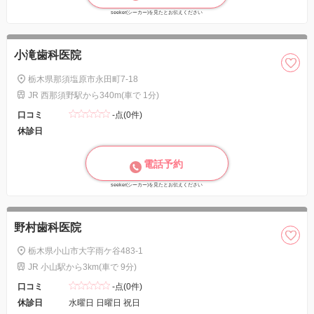
seeker(シーカー)を見たとお伝えください
小滝歯科医院
栃木県那須塩原市永田町7-18
JR 西那須野駅から340m(車で 1分)
口コミ
-点(0件)
休診日
電話予約
seeker(シーカー)を見たとお伝えください
野村歯科医院
栃木県小山市大字雨ケ谷483-1
JR 小山駅から3km(車で 9分)
口コミ
-点(0件)
休診日
水曜日 日曜日 祝日