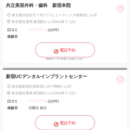
共立美容外科・歯科 新宿本院
東京都渋谷区代々木2-7-7ヒューマックス南新宿ビル2F
東京都交通局 新宿駅から100m(車で 1分)
口コミ
-点(0件)
休診日
電話予約
seeker(シーカー)を見たとお伝えください
新宿UCデンタルインプラントセンター
東京都新宿区西新宿1-19-7岡崎ビル3F
東京都交通局 新宿駅から210m(車で 1分)
口コミ
-点(0件)
休診日
日曜日 祝日
電話予約