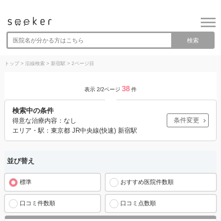
検索
トップ
>
沿線検索
>
新宿駅
>
2ページ目
38
表示 2/2ページ
件
検索中の条件
条件変更
得意な治療内容：なし
エリア・駅：東京都 JR中央線(快速) 新宿駅
並び替え
標準
おすすめ医院件数順
口コミ件数順
口コミ点数順