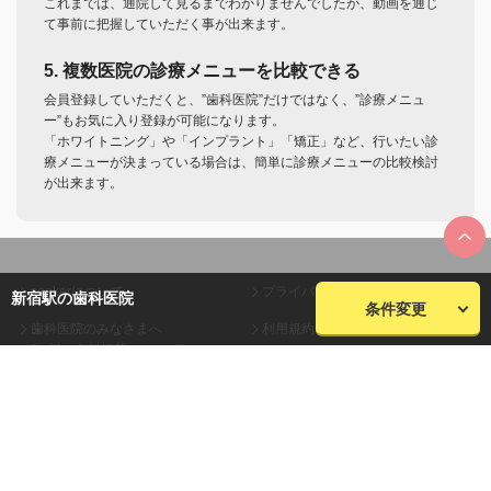
これまでは、通院して見るまでわかりませんでしたが、動画を通じ
て事前に把握していただく事が出来ます。
5. 複数医院の診療メニューを比較できる
会員登録していただくと、”歯科医院”だけではなく、”診療メニュ
ー”もお気に入り登録が可能になります。
「ホワイトニング」や「インプラント」「矯正」など、行いたい診
療メニューが決まっている場合は、簡単に診療メニューの比較検討
が出来ます。
seekerについて
プライバシーポリシー
新宿駅の歯科医院
条件変更
歯科医院のみなさまへ
利用規約
(無料・有料掲載について)
会員規約
お問い合わせ
会社概要
サイトマップ
株式会社plaza