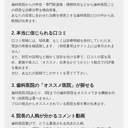
歯科医院からの申告・専門医資格・標榜科目などから歯科医院ごと
の得意な治療分野を独自収集。
あなたの症状に合わせた治療を得意とする歯科医院だけの中から比
較検討出来ます。
2. 本当に信じられる口コミ
口コミ投稿には、領収書、もしくは診療明細を添付していただき、
受診の有無を確認致します。（領収書等はサイト上には表示されま
せん）
また、対応や説明など細かく項目を分ける事で、口コミの質を高
め、家族や友人に「オススメ」出来るかどうかという観点での評価
を集めます。
ぜひ、あなたの投稿でこのサイトを育てて下さい。
3. 歯科医院の「オススメ医院」が探せる
歯科医院1院あたり、3院までの歯科医院をオススメできる機能を付
与（自医院は選べません）。
プロの視点からオススメされている医院を探す事が出来ます。
4. 院長の人柄が分かるコメント動画
歯科医院選びで、とても重視される先生の人柄。