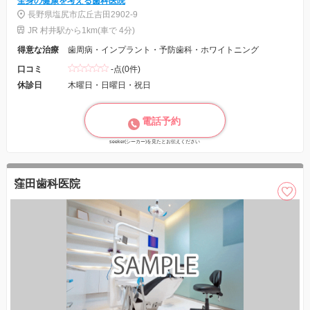
全身の健康を考える歯科医院
長野県塩尻市広丘吉田2902-9
JR 村井駅から1km(車で 4分)
得意な治療
歯周病・インプラント・予防歯科・ホワイトニング
口コミ
-点(0件)
休診日
木曜日・日曜日・祝日
電話予約
seeker(シーカー)を見たとお伝えください
窪田歯科医院