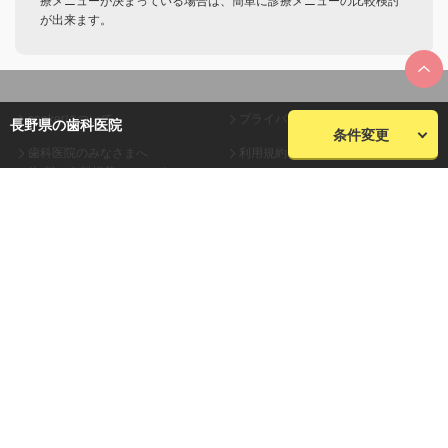
療メニューが決まっている場合は、簡単に診療メニューの比較検討
が出来ます。
seekerについて
プライバシーポリシー
長野県の歯科医院
条件変更
歯科医院のみなさまへ
利用規約
(無料・有料掲載について)
会員規約
お問い合わせ
会社概要
サイトマップ
株式会社plaza