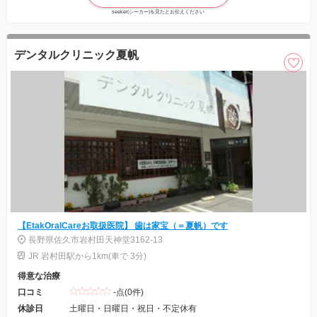
seeker(シーカー)を見たとお伝えください
デンタルクリニック夏帆
【EtakOralCareお取扱医院】 歯は家宝（＝夏帆）です
長野県佐久市岩村田天神堂3162-13
JR 岩村田駅から1km(車で 3分)
得意な治療
口コミ
-点(0件)
休診日
土曜日・日曜日・祝日・不定休有