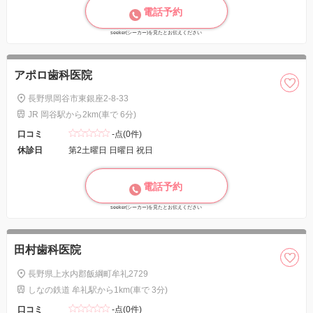
電話予約
seeker(シーカー)を見たとお伝えください
アポロ歯科医院
長野県岡谷市東銀座2-8-33
JR 岡谷駅から2km(車で 6分)
口コミ
-点(0件)
休診日
第2土曜日 日曜日 祝日
電話予約
seeker(シーカー)を見たとお伝えください
田村歯科医院
長野県上水内郡飯綱町牟礼2729
しなの鉄道 牟礼駅から1km(車で 3分)
口コミ
-点(0件)