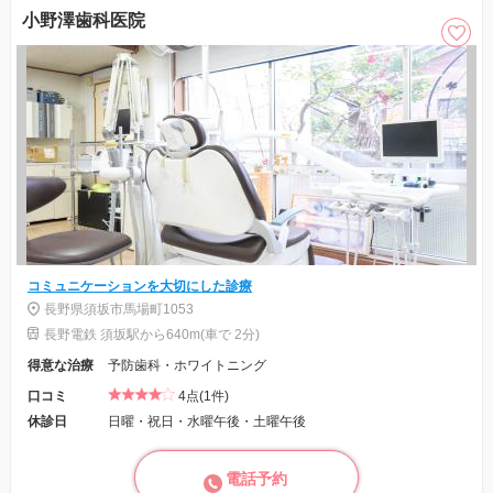
小野澤歯科医院
コミュニケーションを大切にした診療
長野県須坂市馬場町1053
長野電鉄 須坂駅から640m(車で 2分)
得意な治療
予防歯科・ホワイトニング
口コミ
4点(1件)
休診日
日曜・祝日・水曜午後・土曜午後
電話予約