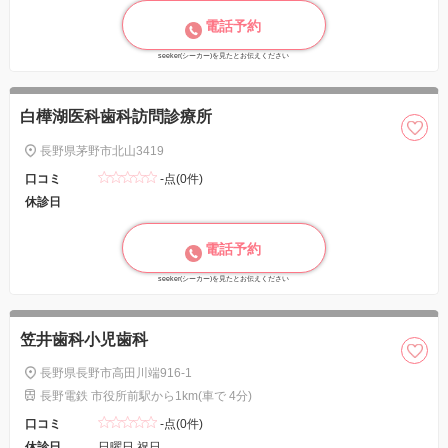
電話予約
seeker(シーカー)を見たとお伝えください
白樺湖医科歯科訪問診療所
長野県茅野市北山3419
口コミ
-点(0件)
休診日
電話予約
seeker(シーカー)を見たとお伝えください
笠井歯科小児歯科
長野県長野市高田川端916-1
長野電鉄 市役所前駅から1km(車で 4分)
口コミ
-点(0件)
休診日
日曜日 祝日