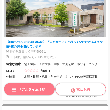
【EtakOralCareお取扱医院】 「また来たい」と思っていただけるような
歯科医院を目指しています
長野県飯田市松尾明5096-1
JR 伊那八幡駅から750m(車で 2分)
得意な治療
矯正歯科・予防歯科・修復、歯冠補綴・ホワイトニング
口コミ
-点(0件)
休診日
木曜・日曜・祝日・年末年始・お盆・その他医院指定日
リアルタイム予約
電話予約
seeker(シーカー)を見たとお伝えください