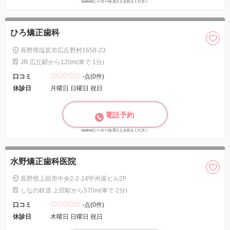
seeker(シーカー)を見たとお伝えください
ひろ矯正歯科
長野県塩尻市広丘野村1658-23
JR 広丘駅から120m(車で 1分)
口コミ
-点(0件)
休診日
月曜日 日曜日 祝日
電話予約
seeker(シーカー)を見たとお伝えください
水野矯正歯科医院
長野県上田市中央2-2-14甲州屋ビル2F
しなの鉄道 上田駅から570m(車で 2分)
口コミ
-点(0件)
休診日
木曜日 日曜日 祝日