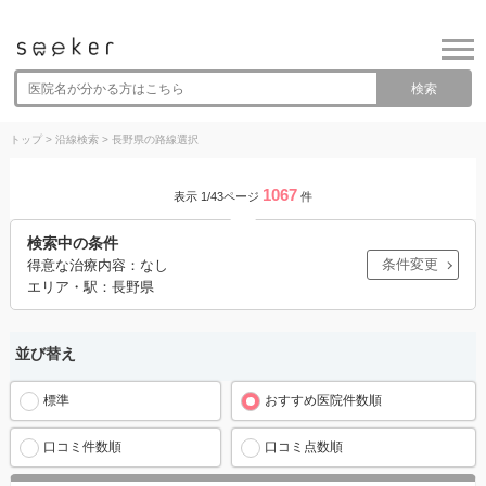
検索
トップ
>
沿線検索
>
長野県の路線選択
1067
表示 1/43ページ
件
検索中の条件
条件変更
得意な治療内容：なし
エリア・駅：長野県
並び替え
標準
おすすめ医院件数順
口コミ件数順
口コミ点数順