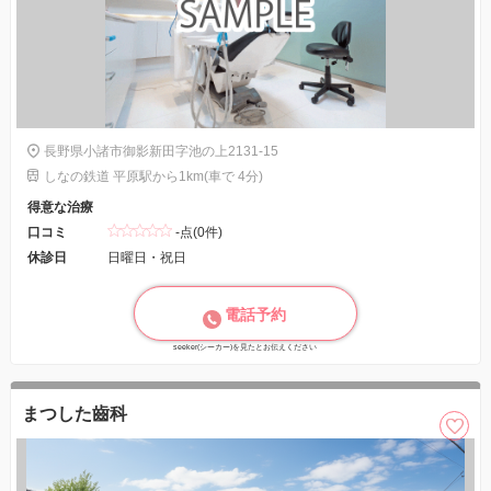
長野県小諸市御影新田字池の上2131-15
しなの鉄道 平原駅から1km(車で 4分)
得意な治療
口コミ
-点(0件)
休診日
日曜日・祝日
電話予約
seeker(シーカー)を見たとお伝えください
まつした齒科