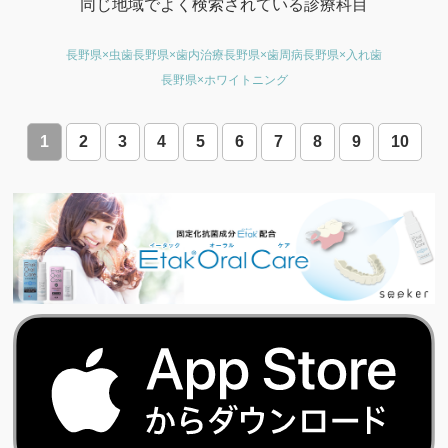
同じ地域でよく検索されている診療科目
長野県×虫歯
長野県×歯内治療
長野県×歯周病
長野県×入れ歯
長野県×ホワイトニング
1
2
3
4
5
6
7
8
9
10