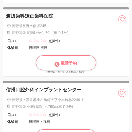
渡辺歯科矯正歯科医院
長野県長野市南堀245
長野電鉄 朝陽駅から 70m(車で 1分)
口コミ
-点(0件)
休診日
日曜日 祝日
電話予約
seeker(シーカー)を見たとお伝えください
信州口腔外科インプラントセンター
長野県上高井郡小布施町大字小布施林2249-1
長野電鉄 小布施駅から790m(車で 2分)
口コミ
-点(0件)
休診日
日曜日・祝日