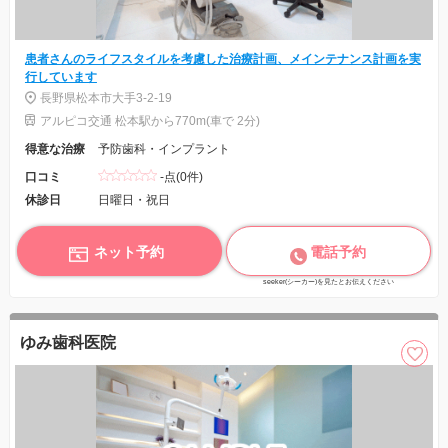
患者さんのライフスタイルを考慮した治療計画、メインテナンス計画を実
行しています
長野県松本市大手3-2-19
アルピコ交通 松本駅から770m(車で 2分)
得意な治療
予防歯科・インプラント
口コミ
-点(0件)
休診日
日曜日・祝日
ネット予約
電話予約
seeker(シーカー)を見たとお伝えください
ゆみ歯科医院