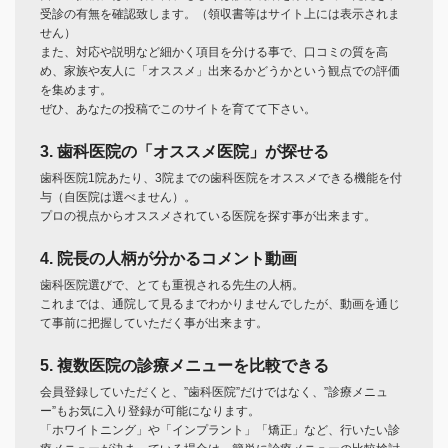
受診の有無を確認致します。（領収書等はサイト上には表示されま
せん）
また、対応や説明など細かく項目を分ける事で、口コミの質を高
め、家族や友人に「オススメ」出来るかどうかという観点での評価
を集めます。
ぜひ、あなたの投稿でこのサイトを育てて下さい。
3. 歯科医院の「オススメ医院」が探せる
歯科医院1院あたり、3院までの歯科医院をオススメできる機能を付
与（自医院は選べません）。
プロの視点からオススメされている医院を探す事が出来ます。
4. 院長の人柄が分かるコメント動画
歯科医院選びで、とても重視される先生の人柄。
これまでは、通院して見るまでわかりませんでしたが、動画を通じ
て事前に把握していただく事が出来ます。
5. 複数医院の診療メニューを比較できる
会員登録していただくと、”歯科医院”だけではなく、”診療メニュ
ー”もお気に入り登録が可能になります。
「ホワイトニング」や「インプラント」「矯正」など、行いたい診