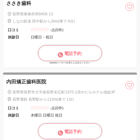
ささき歯科
長野県東御市和8406-13
しなの鉄道 田中駅から2km(車で 6分)
口コミ
-点(0件)
休診日
日曜日・祝日
電話予約
seeker(シーカー)を見たとお伝えください
内田矯正歯科医院
長野県長野市大字南長野末広町1970-1浪やビルホテル池紋3F
長野電鉄 長野駅から110m(車で 1分)
口コミ
-点(0件)
休診日
木曜日 日曜日 祝日
電話予約