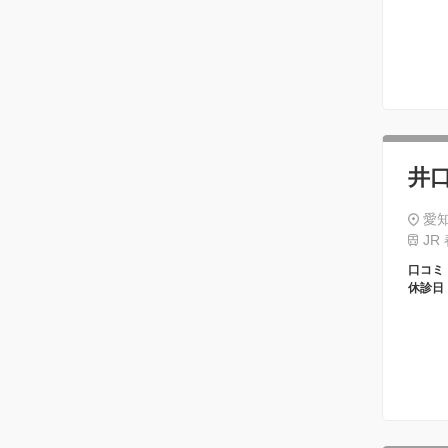
井
愛知
JR
口コミ
休診日