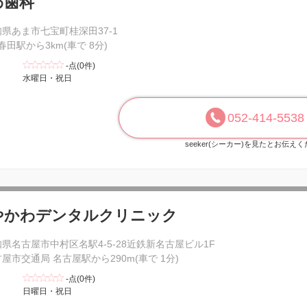
わ歯科
県あま市七宝町桂深田37-1
 春田駅から3km(車で 8分)
-点(0件)
水曜日・祝日
052-414-5538
seeker(シーカー)を見たとお伝え
やかわデンタルクリニック
県名古屋市中村区名駅4-5-28近鉄新名古屋ビル1F
屋市交通局 名古屋駅から290m(車で 1分)
-点(0件)
日曜日・祝日