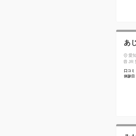
あ
愛知
JR
口コミ
休診日