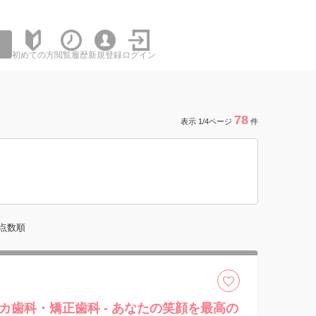
初めての方
閲覧履歴
新規登録
ログイン
78
表示 1/4ページ
件
点数順
カ歯科・矯正歯科 - あなたの笑顔を最高の