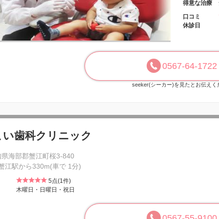
得意な治療
口コミ
休診日
0567-64-1722
seeker(シーカー)を見たとお伝え
こい歯科クリニック
県海部郡蟹江町桜3-840
 蟹江駅から330m(車で 1分)
5点(1件)
木曜日・日曜日・祝日
0567-55-9100