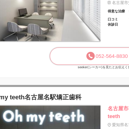
名古屋市交
得意な治療
口コミ
休診日
052-564-8830
seeker(シーカー)を見たとお伝え
 my teeth名古屋名駅矯正歯科
名古屋市
teeth
愛知県名古