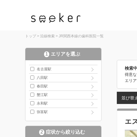
トップ
>
沿線検索
>
JR関西本線の歯科医院一覧
1
エリアを選ぶ
検索
名古屋駅
得意な
八田駅
エリア
春田駅
蟹江駅
並び替
永和駅
弥富駅
エ
2
症状から絞り込む