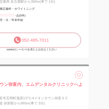
通局 名古屋駅から360m(車で 1分)
矯正歯科・ホワイトニング
-点(0件)
月・火・年末年始
052-485-7011
seeker(シーカー)を見たとお伝えください
ウン弥富内、エムデンタルクリニックへよ
富市五明町蒲原1371-4イオンタウン弥富ＳＣ
 弥富駅から960m(車で 3分)