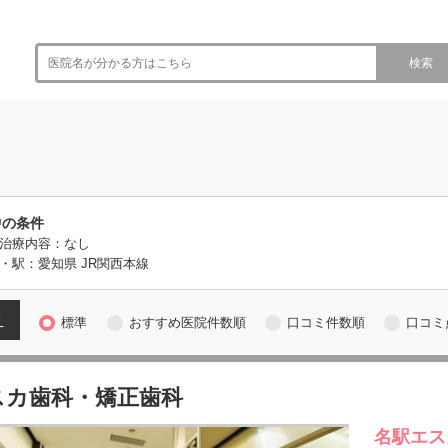
検索
中の条件
治療内容：なし
・駅：愛知県 JR関西本線
え
標準
おすすめ医院件数順
口コミ件数順
口コミ
スカ歯科・矯正歯科
名駅エス