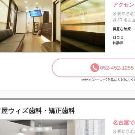
アクセン
愛知県名
JR 名古
得意な治療
口コミ
休診日
052-452-1255
seeker(シーカー)を見たとお伝え
古屋ウィズ歯科・矯正歯科
名古屋で
愛知県名