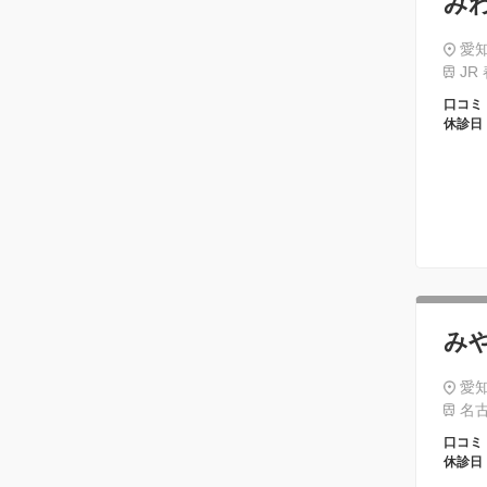
み
愛知
JR
口コミ
休診日
み
愛知
名古
口コミ
休診日