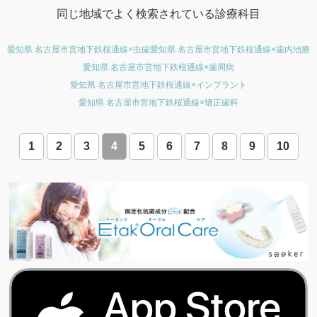
同じ地域でよく検索されている診療科目
愛知県 名古屋市営地下鉄桜通線×虫歯
愛知県 名古屋市営地下鉄桜通線×歯内治療
愛知県 名古屋市営地下鉄桜通線×歯周病
愛知県 名古屋市営地下鉄桜通線×インプラント
愛知県 名古屋市営地下鉄桜通線×矯正歯科
1
2
3
4
5
6
7
8
9
10