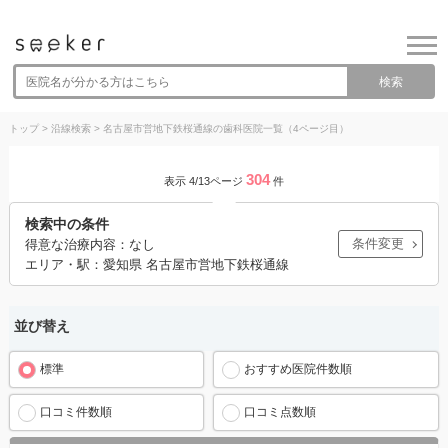
検索
トップ
>
沿線検索
>
名古屋市営地下鉄桜通線の歯科医院一覧（4ページ目）
304
表示 4/13ページ
件
検索中の条件
条件変更
得意な治療内容：なし
エリア・駅：愛知県 名古屋市営地下鉄桜通線
並び替え
標準
おすすめ医院件数順
口コミ件数順
口コミ点数順