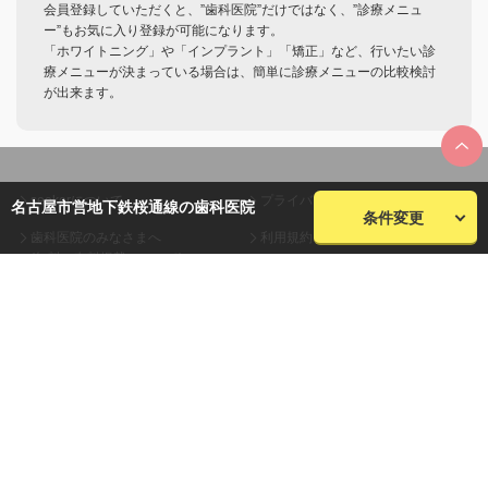
会員登録していただくと、”歯科医院”だけではなく、”診療メニュ
ー”もお気に入り登録が可能になります。
「ホワイトニング」や「インプラント」「矯正」など、行いたい診
療メニューが決まっている場合は、簡単に診療メニューの比較検討
が出来ます。
seekerについて
プライバシーポリシー
名古屋市営地下鉄桜通線の歯科医院
条件変更
歯科医院のみなさまへ
利用規約
(無料・有料掲載について)
会員規約
お問い合わせ
会社概要
サイトマップ
株式会社plaza