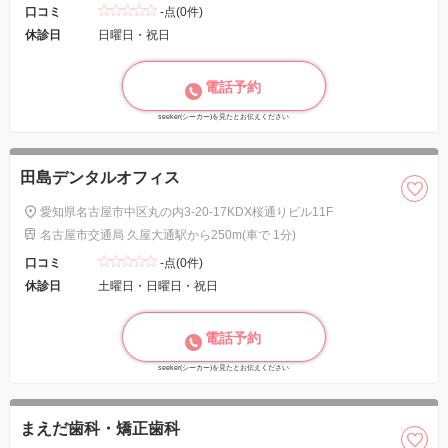
口コミ
-点(0件)
休診日
日曜日・祝日
電話予約
seeker(シーカー)を見たとお伝えください
田島デンタルオフィス
愛知県名古屋市中区丸の内3-20-17KDX桜通りビル11F
名古屋市交通局 久屋大通駅から250m(車で 1分)
口コミ
-点(0件)
休診日
土曜日・日曜日・祝日
電話予約
seeker(シーカー)を見たとお伝えください
まえだ歯科・矯正歯科