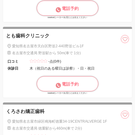
電話予約
seeker(シーカー)を見たとお伝えください
とも歯科クリニック
愛知県名古屋市天白区野並2-440野並ビル1F
名古屋市交通局 野並駅から 50m(車で 1分)
口コミ
-点(0件)
休診日
木（祝日のある曜日は診察）・日・祝日
電話予約
seeker(シーカー)を見たとお伝えください
くろさわ矯正歯科
愛知県名古屋市緑区鳴海町徳重34-19CENTRALVERGE 1F
名古屋市交通局 徳重駅から460m(車で 2分)