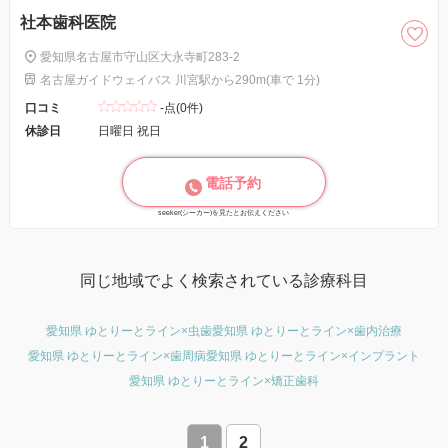
社本歯科医院
愛知県名古屋市守山区大永寺町283-2
名古屋ガイドウェイバス 川宮駅から290m(車で 1分)
口コミ
-点(0件)
休診日
日曜日 祝日
電話予約
seeker(シーカー)を見たとお伝えください
同じ地域でよく検索されている診療科目
愛知県 ゆとりーとライン×虫歯
愛知県 ゆとりーとライン×歯内治療
愛知県 ゆとりーとライン×歯周病
愛知県 ゆとりーとライン×インプラント
愛知県 ゆとりーとライン×矯正歯科
1
2