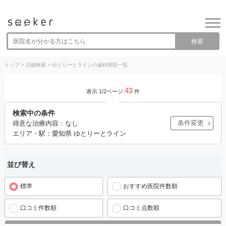
検索
トップ
>
沿線検索
>
ゆとりーとラインの歯科医院一覧
43
表示 1/2ページ
件
検索中の条件
条件変更
得意な治療内容：なし
エリア・駅：愛知県 ゆとりーとライン
並び替え
標準
おすすめ医院件数順
口コミ件数順
口コミ点数順