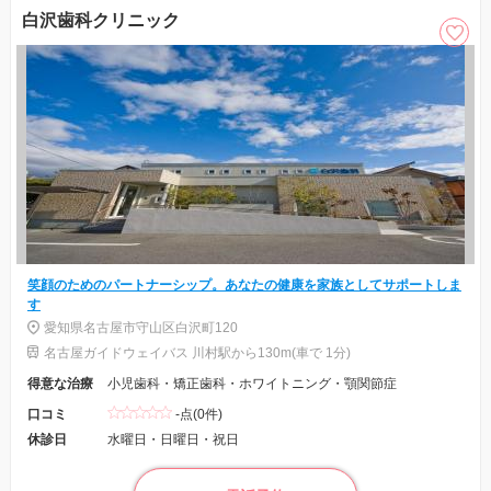
白沢歯科クリニック
笑顔のためのパートナーシップ。あなたの健康を家族としてサポートしま
す
愛知県名古屋市守山区白沢町120
名古屋ガイドウェイバス 川村駅から130m(車で 1分)
得意な治療
小児歯科・矯正歯科・ホワイトニング・顎関節症
口コミ
-点(0件)
休診日
水曜日・日曜日・祝日