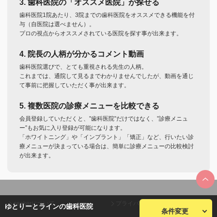
3. 歯科医院の「オススメ医院」が探せる
歯科医院1院あたり、3院までの歯科医院をオススメできる機能を付
与（自医院は選べません）。
プロの視点からオススメされている医院を探す事が出来ます。
4. 院長の人柄が分かるコメント動画
歯科医院選びで、とても重視される先生の人柄。
これまでは、通院して見るまでわかりませんでしたが、動画を通じ
て事前に把握していただく事が出来ます。
5. 複数医院の診療メニューを比較できる
会員登録していただくと、”歯科医院”だけではなく、”診療メニュ
ー”もお気に入り登録が可能になります。
「ホワイトニング」や「インプラント」「矯正」など、行いたい診
療メニューが決まっている場合は、簡単に診療メニューの比較検討
が出来ます。
seekerについて
プライバシーポリシー
ゆとりーとラインの歯科医院
条件変更