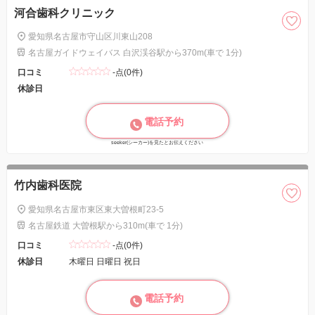
河合歯科クリニック
愛知県名古屋市守山区川東山208
名古屋ガイドウェイバス 白沢渓谷駅から370m(車で 1分)
口コミ
-点(0件)
休診日
電話予約
seeker(シーカー)を見たとお伝えください
竹内歯科医院
愛知県名古屋市東区東大曽根町23-5
名古屋鉄道 大曽根駅から310m(車で 1分)
口コミ
-点(0件)
休診日
木曜日 日曜日 祝日
電話予約