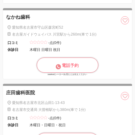
なかね歯科
愛知県名古屋市守山区森宮町52
名古屋ガイドウェイバス 川宮駅から260m(車で 1分)
口コミ
-点(0件)
休診日
木曜日 日曜日 祝日
電話予約
seeker(シーカー)を見たとお伝えください
庄田歯科医院
愛知県名古屋市北区山田1-13-43
名古屋市交通局 大曽根駅から380m(車で 1分)
口コミ
-点(0件)
休診日
木曜日・日曜日・祝日