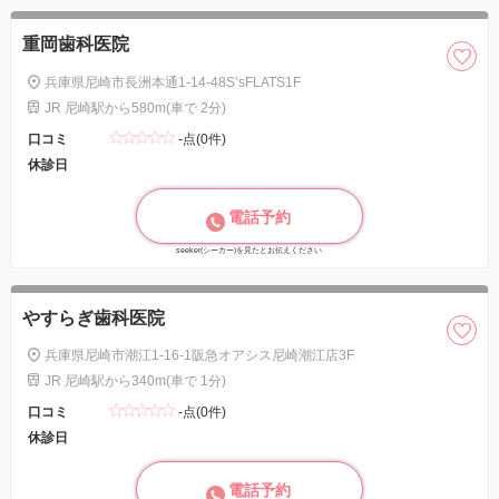
重岡歯科医院
兵庫県尼崎市長洲本通1-14-48S’sFLATS1F
JR 尼崎駅から580m(車で 2分)
口コミ
-点(0件)
休診日
電話予約
seeker(シーカー)を見たとお伝えください
やすらぎ歯科医院
兵庫県尼崎市潮江1-16-1阪急オアシス尼崎潮江店3F
JR 尼崎駅から340m(車で 1分)
口コミ
-点(0件)
休診日
電話予約