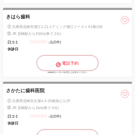
きはら歯科
兵庫県尼崎市潮江1-21-1アミング潮江イーストA1棟108
JR 尼崎駅から430m(車で 2分)
口コミ
-点(0件)
休診日
電話予約
seeker(シーカー)を見たとお伝えください
さかたに歯科医院
兵庫県尼崎市次屋4-4-28南海ビル2F
JR 尼崎駅から1km(車で 4分)
口コミ
-点(0件)
休診日