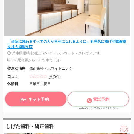
「当院に関わるすべての人が幸せになれるように」を理念に掲げ地域医療
を担う歯科医院
兵庫県尼崎市潮江1-2-1ローレルコート・クレヴィア3F
JR 尼崎駅から120m(車で 1分)
得意な治療
矯正歯科・ホワイトニング
口コミ
-点(0件)
休診日
日曜日・祝日
ネット予約
電話予約
seeker(シーカー)を見たとお伝えください
しげた歯科・矯正歯科