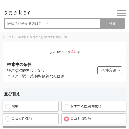
検索
トップ
>
沿線検索
>
阪神なんば線の歯科医院一覧
44
表示 1/2ページ
件
検索中の条件
条件変更
得意な治療内容：なし
エリア・駅：兵庫県 阪神なんば線
並び替え
標準
おすすめ医院件数順
口コミ件数順
口コミ点数順