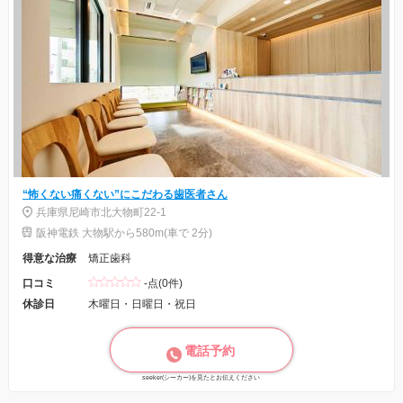
“怖くない痛くない”にこだわる歯医者さん
兵庫県尼崎市北大物町22-1
阪神電鉄 大物駅から580m(車で 2分)
得意な治療
矯正歯科
口コミ
-点(0件)
休診日
木曜日・日曜日・祝日
電話予約
seeker(シーカー)を見たとお伝えください