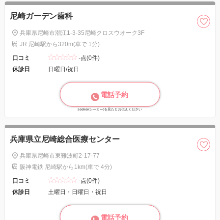
尼崎ガーデン歯科
兵庫県尼崎市潮江1-3-35尼崎クロスウオーク3F
JR 尼崎駅から320m(車で 1分)
口コミ
-点(0件)
休診日
日曜日/祝日
電話予約
seeker(シーカー)を見たとお伝えください
兵庫県立尼崎総合医療センター
兵庫県尼崎市東難波町2-17-77
阪神電鉄 尼崎駅から1km(車で 4分)
口コミ
-点(0件)
休診日
土曜日・日曜日・祝日
電話予約