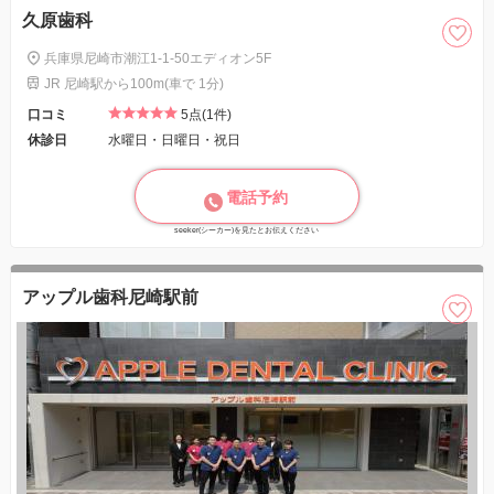
久原歯科
兵庫県尼崎市潮江1-1-50エディオン5F
JR 尼崎駅から100m(車で 1分)
口コミ
5点(1件)
休診日
水曜日・日曜日・祝日
電話予約
seeker(シーカー)を見たとお伝えください
アップル歯科尼崎駅前