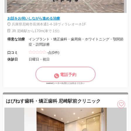
お話をお伺いしながら進める治療
兵庫県尼崎市長洲本通1-4-18ヴィラレオーネ1F
JR 尼崎駅から170m(車で 1分)
得意な治療
インプラント・矯正歯科・歯周病・ホワイトニング・顎関節
症・訪問診療
口コミ
-点(0件)
休診日
日曜日・祝日
電話予約
seeker(シーカー)を見たとお伝えください
はぴねす歯科・矯正歯科 尼崎駅前クリニック