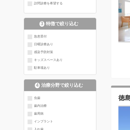
訪問診療を希望する
3
特徴で絞り込む
急患受付
日曜診療あり
感染予防対策
キッズスペースあり
駐車場あり
4
治療分野で絞り込む
現在選択されている分野にチェッ
徳
虫歯
歯内治療
クが入っています
歯周病
インプラント
入れ歯