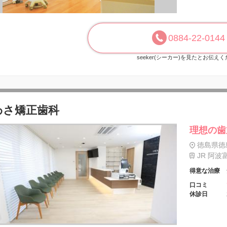
0884-22-0144
seeker(シーカー)を見たとお伝え
わさ矯正歯科
理想の歯
徳島県徳島
JR 阿波
得意な治療
口コミ
休診日