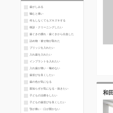
歯がしみる
噛むと痛い
何もしなくてもズキズキする
検診・クリーニングしたい
歯ぐきの腫れ・歯ぐきから出血した
詰め物・被せ物が取れた
ブリッジを入れたい
入れ歯を入れたい
インプラントを入れたい
入れ歯が痛い・噛めない
歯並びを良くしたい
歯の色が気になる
親知らずが気になる・抜きたい
和
子どもの治療をしたい
子どもの歯並びを良くしたい
顎が痛い・口が開かない