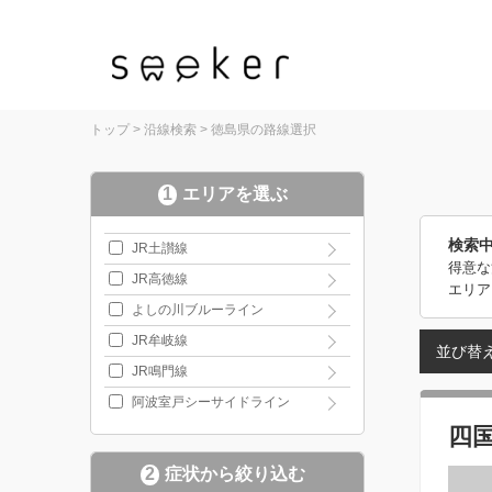
トップ
>
沿線検索
>
徳島県の路線選択
1
エリアを選ぶ
検索
JR土讃線
得意な
JR高徳線
エリア
よしの川ブルーライン
JR牟岐線
並び替
JR鳴門線
阿波室戸シーサイドライン
四
2
症状から絞り込む