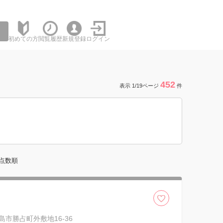
初めての方
閲覧履歴
新規登録
ログイン
452
表示 1/19ページ
件
点数順
島市勝占町外敷地16-36