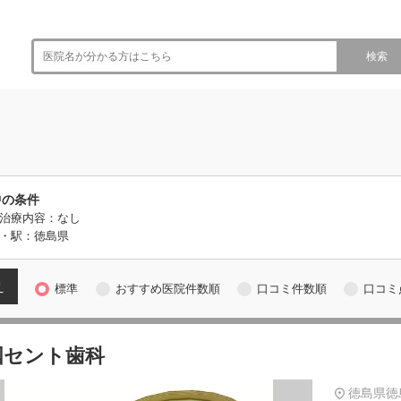
検索
中の条件
治療内容：なし
・駅：徳島県
え
標準
おすすめ医院件数順
口コミ件数順
口コミ
国セント歯科
徳島県徳