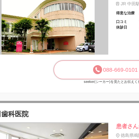
JR 中田
得意な治療
口コミ
休診日
088-669-0101
seeker(シーカー)を見たとお伝え
田歯科医院
患者さん
徳島県鳴