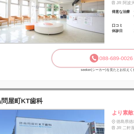
JR 阿波
得意な治療
口コミ
休診日
088-689-0026
seeker(シーカー)を見たとお伝え
島問屋町KT歯科
より素敵
徳島県徳
JR 二軒