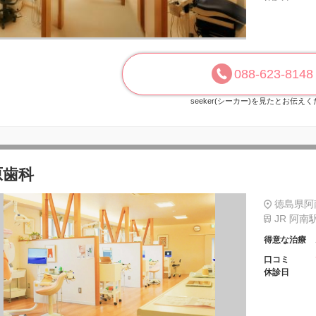
088-623-8148
seeker(シーカー)を見たとお伝え
原歯科
徳島県阿
JR 阿南
得意な治療
口コミ
休診日