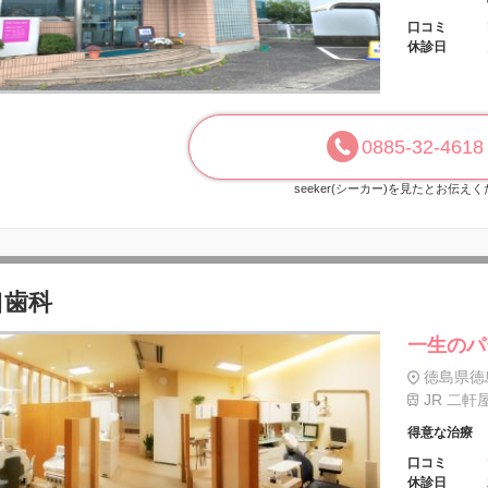
口コミ
休診日
0885-32-4618
seeker(シーカー)を見たとお伝え
口歯科
一生のパ
徳島県徳
JR 二軒
得意な治療
口コミ
休診日