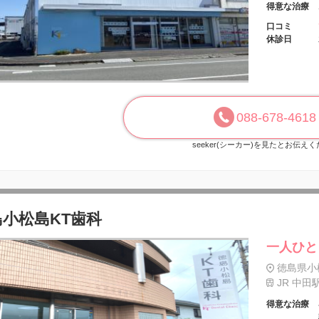
得意な治療
口コミ
休診日
088-678-4618
seeker(シーカー)を見たとお伝え
島小松島KT歯科
一人ひと
徳島県小
JR 中田
得意な治療