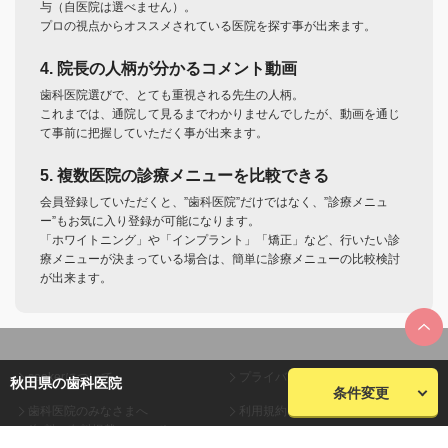
与（自医院は選べません）。
プロの視点からオススメされている医院を探す事が出来ます。
4. 院長の人柄が分かるコメント動画
歯科医院選びで、とても重視される先生の人柄。
これまでは、通院して見るまでわかりませんでしたが、動画を通じ
て事前に把握していただく事が出来ます。
5. 複数医院の診療メニューを比較できる
会員登録していただくと、”歯科医院”だけではなく、”診療メニュ
ー”もお気に入り登録が可能になります。
「ホワイトニング」や「インプラント」「矯正」など、行いたい診
療メニューが決まっている場合は、簡単に診療メニューの比較検討
が出来ます。
seekerについて
プライバシーポリシー
秋田県の歯科医院
条件変更
歯科医院のみなさまへ
利用規約
(無料・有料掲載について)
会員規約