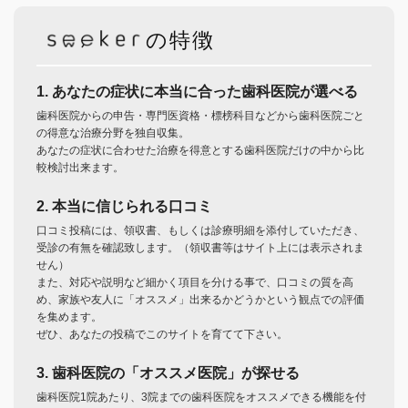
の特徴
1. あなたの症状に本当に合った歯科医院が選べる
歯科医院からの申告・専門医資格・標榜科目などから歯科医院ごと
の得意な治療分野を独自収集。
あなたの症状に合わせた治療を得意とする歯科医院だけの中から比
較検討出来ます。
2. 本当に信じられる口コミ
口コミ投稿には、領収書、もしくは診療明細を添付していただき、
受診の有無を確認致します。（領収書等はサイト上には表示されま
せん）
また、対応や説明など細かく項目を分ける事で、口コミの質を高
め、家族や友人に「オススメ」出来るかどうかという観点での評価
を集めます。
ぜひ、あなたの投稿でこのサイトを育てて下さい。
3. 歯科医院の「オススメ医院」が探せる
歯科医院1院あたり、3院までの歯科医院をオススメできる機能を付