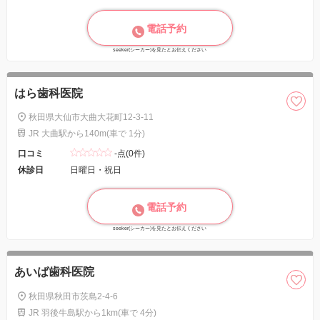
電話予約
seeker(シーカー)を見たとお伝えください
はら歯科医院
秋田県大仙市大曲大花町12-3-11
JR 大曲駅から140m(車で 1分)
口コミ
-点(0件)
休診日
日曜日・祝日
電話予約
seeker(シーカー)を見たとお伝えください
あいば歯科医院
秋田県秋田市茨島2-4-6
JR 羽後牛島駅から1km(車で 4分)