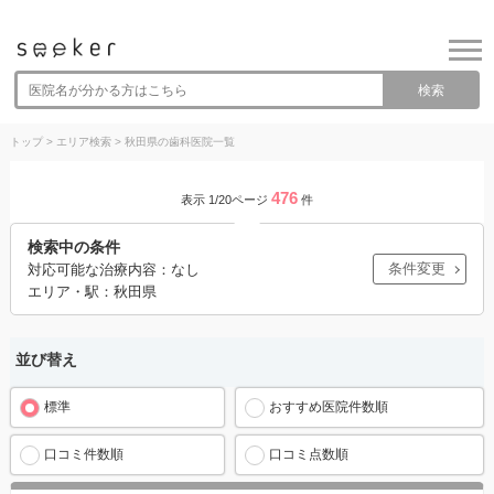
検索
トップ
>
エリア検索
>
秋田県の歯科医院一覧
476
表示 1/20ページ
件
検索中の条件
条件変更
対応可能な治療内容：なし
エリア・駅：秋田県
並び替え
標準
おすすめ医院件数順
口コミ件数順
口コミ点数順