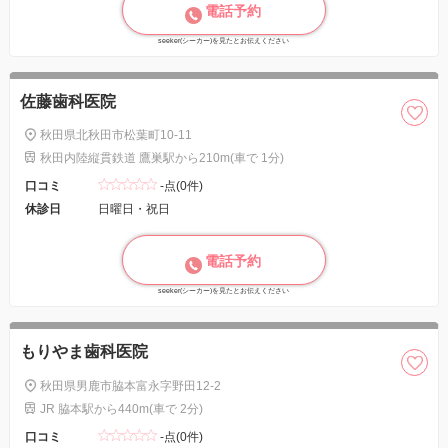
電話予約
seeker(シーカー)を見たとお伝えください
佐藤歯科医院
秋田県北秋田市松葉町10-11
秋田内陸縦貫鉄道 鷹巣駅から210m(車で 1分)
口コミ
-点(0件)
休診日
日曜日・祝日
電話予約
seeker(シーカー)を見たとお伝えください
もりやま歯科医院
秋田県男鹿市脇本富永字野田12-2
JR 脇本駅から440m(車で 2分)
口コミ
-点(0件)