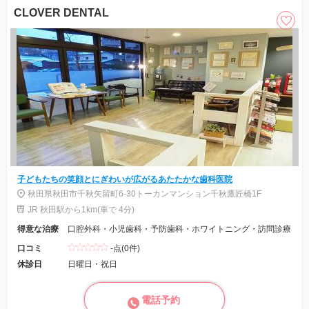
CLOVER DENTAL
子どもたちの笑顔とにぎわいが広がるあたたかな歯科医院
秋田県秋田市千秋矢留町6-30トーカンマンション千秋鷹匠橋1F
JR 秋田駅から1km(車で 4分)
得意な治療
口腔外科・小児歯科・予防歯科・ホワイトニング・訪問診療
口コミ
-点(0件)
休診日
日曜日・祝日
電話予約