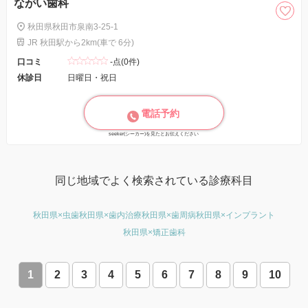
ながい歯科
秋田県秋田市泉南3-25-1
JR 秋田駅から2km(車で 6分)
口コミ
-点(0件)
休診日
日曜日・祝日
電話予約
seeker(シーカー)を見たとお伝えください
同じ地域でよく検索されている診療科目
秋田県×虫歯
秋田県×歯内治療
秋田県×歯周病
秋田県×インプラント
秋田県×矯正歯科
1
2
3
4
5
6
7
8
9
10