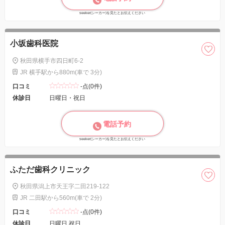
seeker(シーカー)を見たとお伝えください
小坂歯科医院
秋田県横手市四日町6-2
JR 横手駅から880m(車で 3分)
口コミ
-点(0件)
休診日
日曜日・祝日
電話予約
seeker(シーカー)を見たとお伝えください
ふただ歯科クリニック
秋田県潟上市天王字二田219-122
JR 二田駅から560m(車で 2分)
口コミ
-点(0件)
休診日
日曜日 祝日