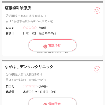
斎藤歯科診療所
秋田県由利本荘市美倉町47-1
JR 羽後本荘駅から680m(車で 2分)
口コミ
-点(0件)
休診日
日曜日 祝日 お盆 年末年始
電話予約
seeker(シーカー)を見たとお伝えください
ながはしデンタルクリニック
秋田県大館市大田面393-1
JR 大館駅から2km(車で 6分)
口コミ
-点(0件)
休診日
木曜日午後・日曜日・祝日
電話予約