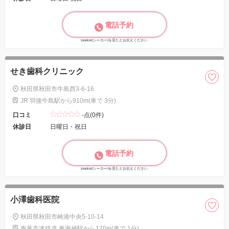
電話予約
seeker(シーカー)を見たとお伝えください
せき歯科クリニック
秋田県秋田市牛島西3-6-16
JR 羽後牛島駅から910m(車で 3分)
口コミ
-点(0件)
休診日
日曜日・祝日
電話予約
seeker(シーカー)を見たとお伝えください
小澤歯科医院
秋田県秋田市崎港中央5-10-14
東葉高速鉄道 東海神駅から170m(車で 1分)