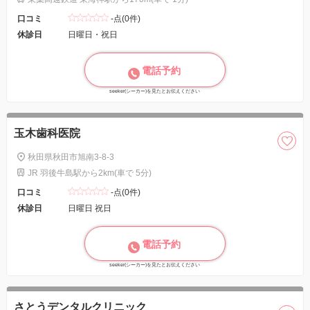
口コミ
-点(0件)
休診日
日曜日・祝日
電話予約
seeker(シーカー)を見たとお伝えください
玉木歯科医院
秋田県秋田市旭南3-8-3
JR 羽後牛島駅から2km(車で 5分)
口コミ
-点(0件)
休診日
日曜日 祝日
電話予約
seeker(シーカー)を見たとお伝えください
さとうデンタルクリニック