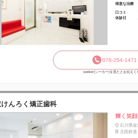
得意な治療
口コミ
休診日
076-254-1471
seeker(シーカー)を見たとお伝え
沢けんろく矯正歯科
輝く笑顔
石川県金沢
北陸鉄道 