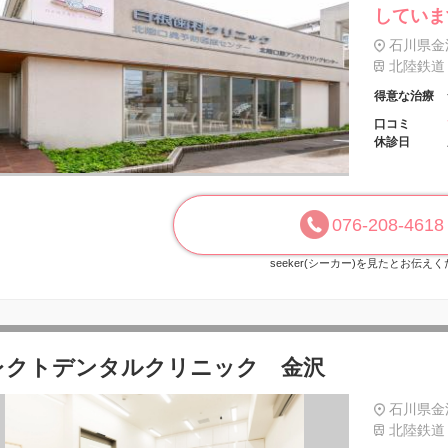
していま
石川県金沢
北陸鉄道 
得意な治療
口コミ
休診日
076-208-4618
seeker(シーカー)を見たとお伝え
レクトデンタルクリニック 金沢
石川県金沢
北陸鉄道 