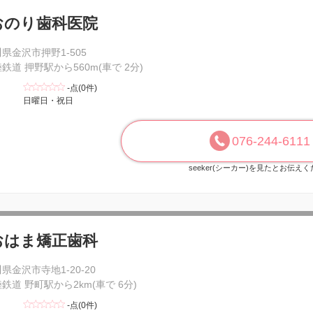
おのり歯科医院
県金沢市押野1-505
鉄道 押野駅から560m(車で 2分)
-点(0件)
日曜日・祝日
076-244-6111
seeker(シーカー)を見たとお伝え
おはま矯正歯科
県金沢市寺地1-20-20
鉄道 野町駅から2km(車で 6分)
-点(0件)