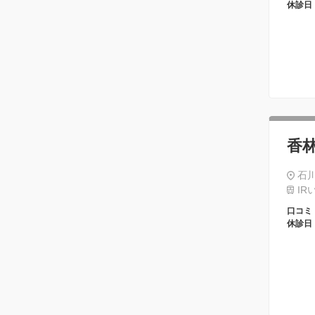
休診日
香
石川
IR
口コミ
休診日