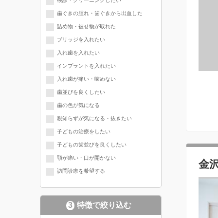
検診・クリーニングしたい
歯ぐきの腫れ・歯ぐきから出血した
詰め物・被せ物が取れた
ブリッジを入れたい
入れ歯を入れたい
インプラントを入れたい
入れ歯が痛い・噛めない
歯並びを良くしたい
歯の色が気になる
親知らずが気になる・抜きたい
子どもの治療をしたい
子どもの歯並びを良くしたい
顎が痛い・口が開かない
金
訪問診療を希望する
3
特徴で絞り込む