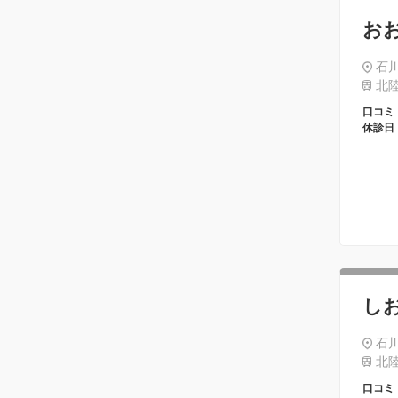
お
石川
北陸
口コミ
休診日
し
石川
北陸
口コミ