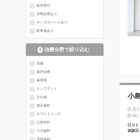
急患受付
日曜診療あり
キッズスペースあり
駐車場あり
4
治療分野で絞り込む
現在選択されている分野にチェッ
虫歯
歯内治療
クが入っています
歯周病
インプラント
小
入れ歯
矯正歯科
石川
ホワイトニング
IR
口腔外科
口コミ
休診日
小児歯科
予防歯科