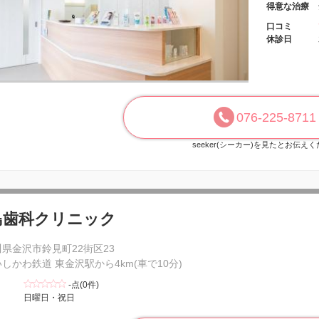
得意な治療
口コミ
休診日
076-225-8711
seeker(シーカー)を見たとお伝え
島歯科クリニック
県金沢市鈴見町22街区23
いしかわ鉄道 東金沢駅から4km(車で10分)
-点(0件)
日曜日・祝日