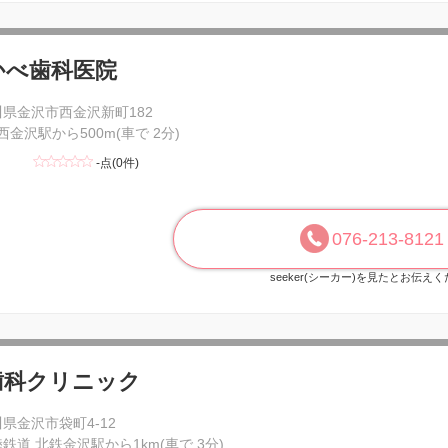
かべ歯科医院
川県金沢市西金沢新町182
 西金沢駅から500m(車で 2分)
-点(0件)
076-213-8121
seeker(シーカー)を見たとお伝え
歯科クリニック
県金沢市袋町4-12
鉄道 北鉄金沢駅から1km(車で 3分)