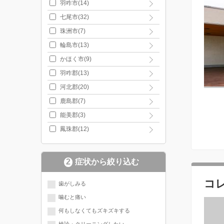
羽咋市(14)
七尾市(32)
珠洲市(7)
輪島市(13)
かほく市(9)
羽咋郡(13)
河北郡(20)
鹿島郡(7)
能美郡(3)
鳳珠郡(12)
2
症状から絞り込む
コ
歯がしみる
噛むと痛い
何もしなくてもズキズキする