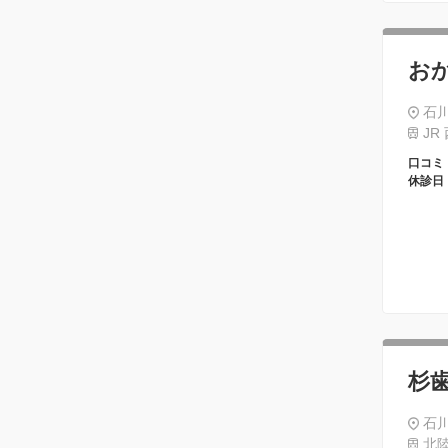
お
石
JR
口コミ
休診日
杉
石川
北陸