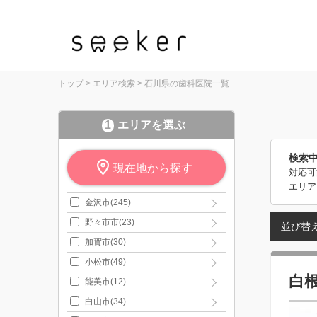
トップ
>
エリア検索
>
石川県の歯科医院一覧
1
エリアを選ぶ
検索
現在地から探す
対応可
エリア
金沢市(245)
野々市市(23)
並び替
加賀市(30)
小松市(49)
白
能美市(12)
白山市(34)