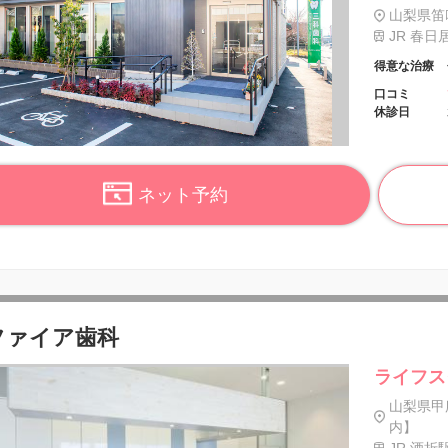
山梨県笛
JR 春日
得意な治療
口コミ
休診日
ネット予約
ファイア歯科
ライフス
山梨県甲
内】