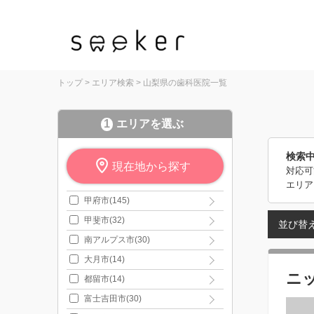
トップ
>
エリア検索
>
山梨県の歯科医院一覧
1
エリアを選ぶ
検索
現在地から探す
対応可
エリア
甲府市(145)
甲斐市(32)
並び替
南アルプス市(30)
大月市(14)
ニ
都留市(14)
富士吉田市(30)