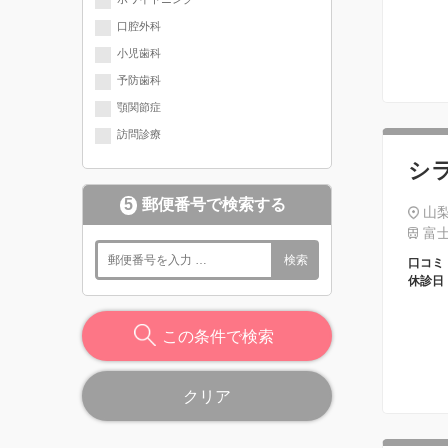
口腔外科
小児歯科
予防歯科
顎関節症
訪問診療
シ
5
郵便番号で検索する
山梨
富士
検索
口コミ
休診日
この条件で検索
クリア