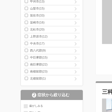
甲州市(13)
山梨市(15)
笛吹市(33)
韮崎市(16)
北杜市(20)
上野原市(12)
中央市(17)
西八代郡(9)
中巨摩郡(15)
南巨摩郡(22)
南都留郡(23)
北都留郡(1)
三
2
症状から絞り込む
歯がしみる