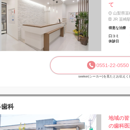
て
山梨県韮崎
JR 韮崎
得意な治療
口コミ
休診日
0551-22-0550
seeker(シーカー)を見たとお伝え
科歯科
地域の皆
の歯科医