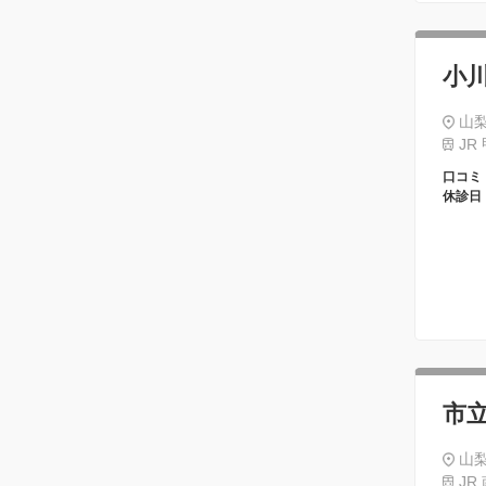
小
山梨
JR
口コミ
休診日
市
山梨
JR