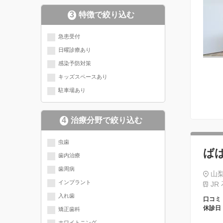
3
特徴で絞り込む
急患受付
日曜診療あり
感染予防対策
キッズスペースあり
駐車場あり
4
治療分野で絞り込む
現在選択されている分野にチェッ
虫歯
ば
歯内治療
クが入っています
歯周病
山梨
インプラント
JR
入れ歯
口コミ
休診日
矯正歯科
ホワイトニング