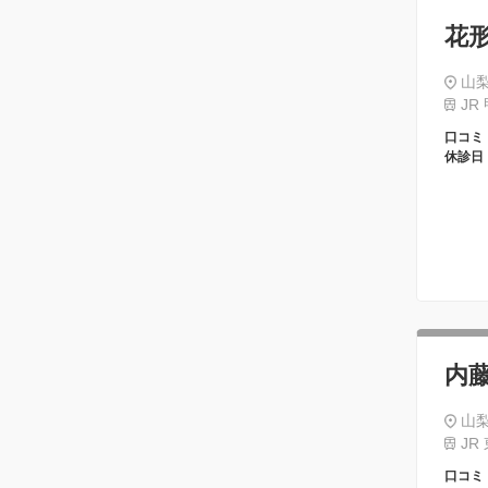
花
山梨
JR
口コミ
休診日
内
山
JR
口コミ