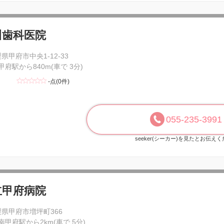
川歯科医院
県甲府市中央1-12-33
 甲府駅から840m(車で 3分)
-点(0件)
055-235-3991
seeker(シーカー)を見たとお伝え
立甲府病院
県甲府市増坪町366
 南甲府駅から2km(車で 5分)