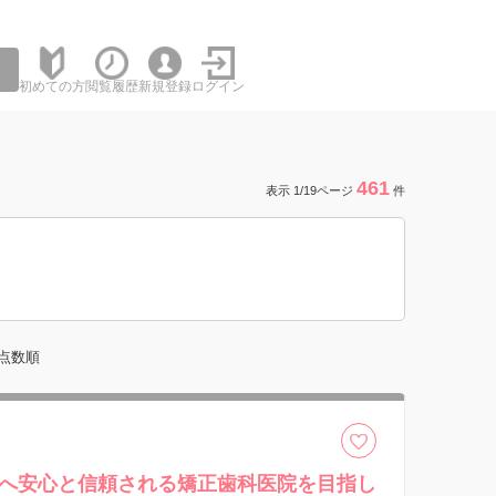
初めての方
閲覧履歴
新規登録
ログイン
461
表示 1/19ページ
件
点数順
へ安心と信頼される矯正歯科医院を目指し