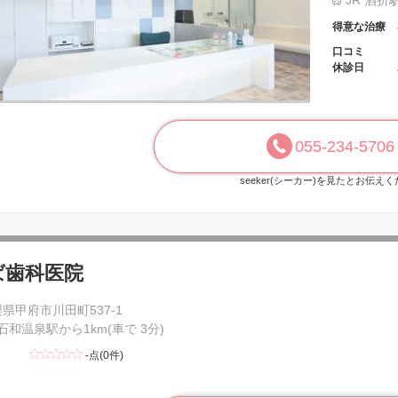
JR 酒折
得意な治療
口コミ
休診日
055-234-5706
seeker(シーカー)を見たとお伝え
ば歯科医院
県甲府市川田町537-1
 石和温泉駅から1km(車で 3分)
-点(0件)