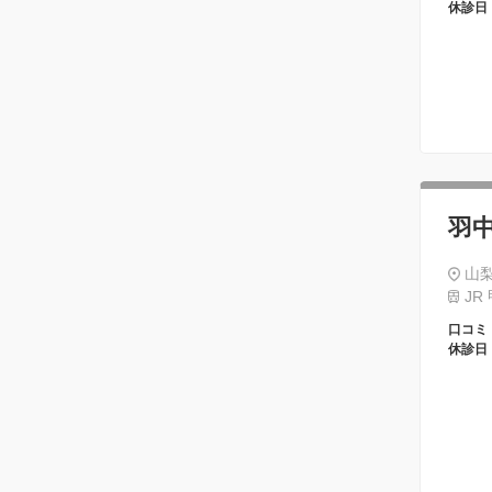
休診日
羽
山梨
JR
口コミ
休診日