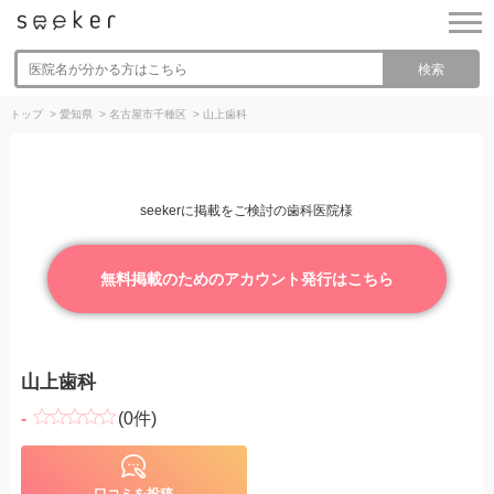
検索
トップ
>
愛知県
>
名古屋市千種区
>
山上歯科
seekerに掲載をご検討の歯科医院様
無料掲載のためのアカウント発行はこちら
山上歯科
-
(0件)