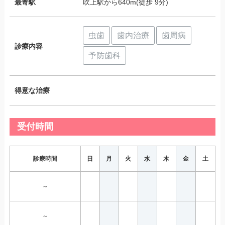
最寄駅
吹上駅から640m(徒歩 9分)
虫歯
歯内治療
歯周病
診療内容
予防歯科
得意な治療
受付時間
診療時間
日
月
火
水
木
金
土
～
～