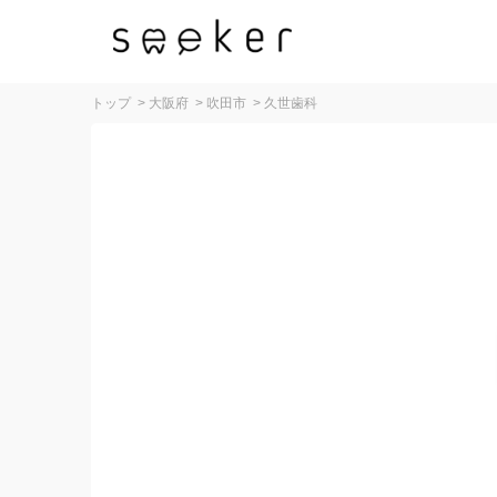
トップ
>
大阪府
>
吹田市
>
久世歯科