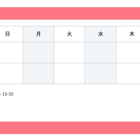
日
月
火
水
木
～19:30