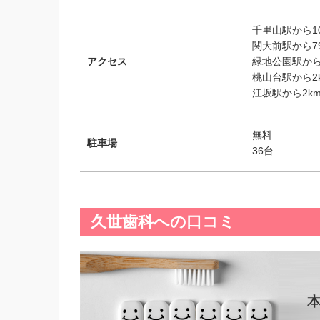
千里山駅から10
関大前駅から79
アクセス
緑地公園駅から1
桃山台駅から2k
江坂駅から2km
無料
駐車場
36台
久世歯科への口コミ