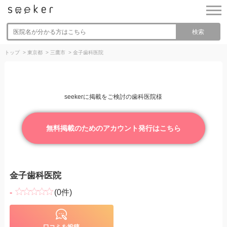
検索
トップ
>
東京都
>
三鷹市
>
金子歯科医院
seekerに掲載をご検討の歯科医院様
無料掲載のためのアカウント発行はこちら
金子歯科医院
-
(0件)