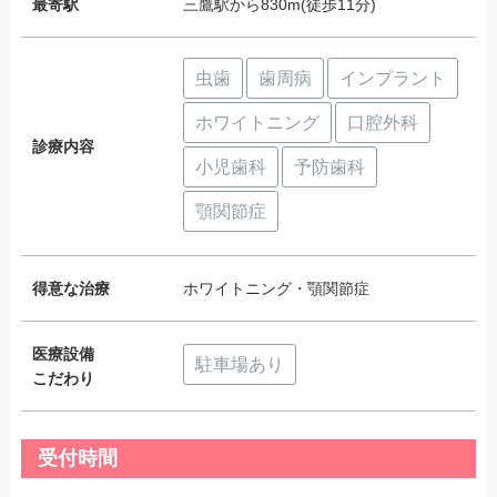
最寄駅
三鷹駅から830m(徒歩11分)
虫歯
歯周病
インプラント
ホワイトニング
口腔外科
診療内容
小児歯科
予防歯科
顎関節症
得意な治療
ホワイトニング・顎関節症
医療設備
駐車場あり
こだわり
受付時間