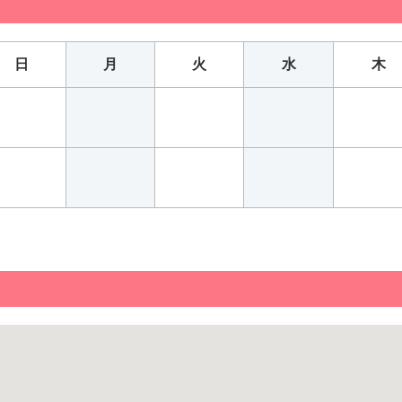
日
月
火
水
木