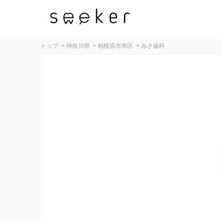
トップ
>
神奈川県
>
相模原市南区
>
みさ歯科