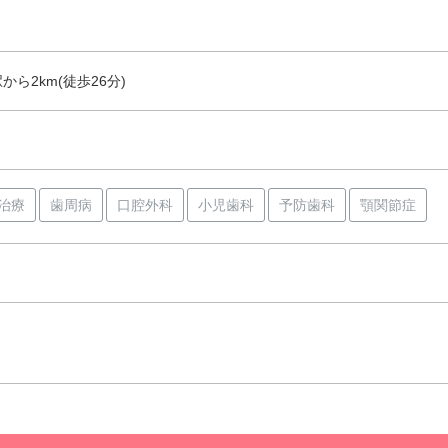
ら2km(徒歩26分)
治療
歯周病
口腔外科
小児歯科
予防歯科
顎関節症