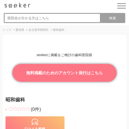
検索
トップ
>
愛知県
>
名古屋市昭和区
>
昭和歯科
seekerに掲載をご検討の歯科医院様
無料掲載のためのアカウント発行はこちら
昭和歯科
-
(0件)