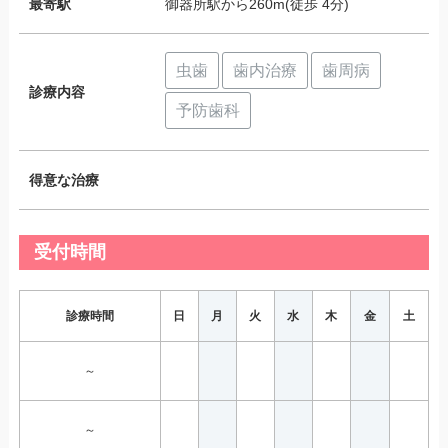
最寄駅
御器所駅から260m(徒歩 4分)
虫歯
歯内治療
歯周病
診療内容
予防歯科
得意な治療
受付時間
診療時間
日
月
火
水
木
金
土
～
～