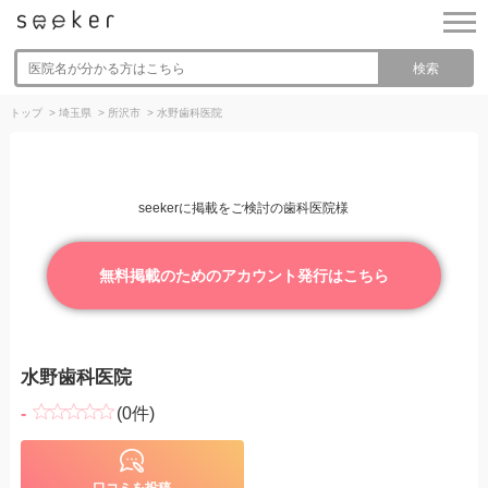
検索
トップ
>
埼玉県
>
所沢市
>
水野歯科医院
seekerに掲載をご検討の歯科医院様
無料掲載のためのアカウント発行はこちら
水野歯科医院
-
(0件)