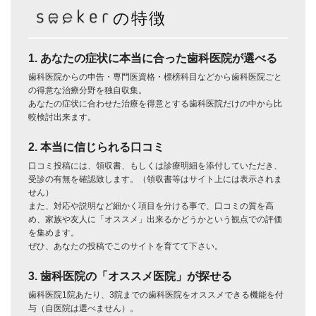
の特徴
1. あなたの症状に本当に合った歯科医院が選べる
歯科医院からの申告・専門医資格・標榜科目などから歯科医院ごと
の得意な治療分野を独自収集。
あなたの症状に合わせた治療を得意とする歯科医院だけの中から比
較検討出来ます。
2. 本当に信じられる口コミ
口コミ投稿には、領収書、もしくは診療明細を添付していただき、
受診の有無を確認致します。（領収書等はサイト上には表示されま
せん）
また、対応や説明など細かく項目を分ける事で、口コミの質を高
め、家族や友人に「オススメ」出来るかどうかという観点での評価
を集めます。
ぜひ、あなたの投稿でこのサイトを育てて下さい。
3. 歯科医院の「オススメ医院」が探せる
歯科医院1院あたり、3院までの歯科医院をオススメできる機能を付
与（自医院は選べません）。