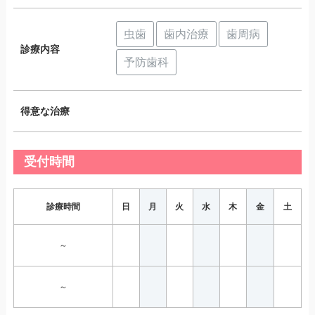
虫歯
歯内治療
歯周病
診療内容
予防歯科
得意な治療
受付時間
診療時間
日
月
火
水
木
金
土
～
～