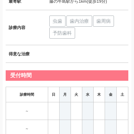
最寄駅
藤の牛島駅から1km(徒歩19分)
虫歯
歯内治療
歯周病
診療内容
予防歯科
得意な治療
受付時間
診療時間
日
月
火
水
木
金
土
～
～