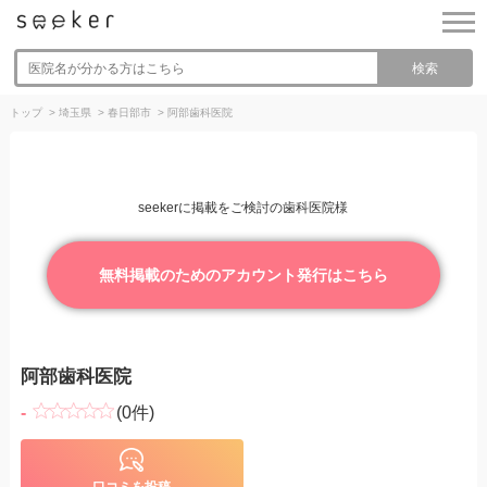
検索
トップ
>
埼玉県
>
春日部市
>
阿部歯科医院
seekerに掲載をご検討の歯科医院様
無料掲載のためのアカウント発行はこちら
阿部歯科医院
-
(0件)