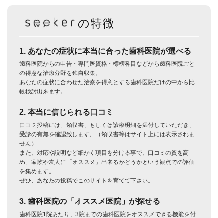
の特徴
1. あなたの症状に本当に合った歯科医院が選べる
歯科医院からの申告・専門医資格・標榜科目などから歯科医院ごと
の得意な治療分野を独自収集。
あなたの症状に合わせた治療を得意とする歯科医院だけの中から比
較検討出来ます。
2. 本当に信じられる口コミ
口コミ投稿には、領収書、もしくは診療明細を添付していただき、
受診の有無を確認致します。（領収書等はサイト上には表示されま
せん）
また、対応や説明など細かく項目を分ける事で、口コミの質を高
め、家族や友人に「オススメ」出来るかどうかという観点での評価
を集めます。
ぜひ、あなたの投稿でこのサイトを育てて下さい。
3. 歯科医院の「オススメ医院」が探せる
歯科医院1院あたり、3院までの歯科医院をオススメできる機能を付