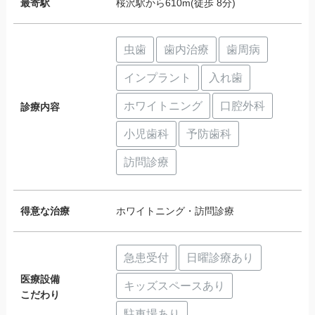
最寄駅
桜沢駅から610m(徒歩 8分)
虫歯
歯内治療
歯周病
インプラント
入れ歯
ホワイトニング
口腔外科
診療内容
小児歯科
予防歯科
訪問診療
得意な治療
ホワイトニング・訪問診療
急患受付
日曜診療あり
医療設備
キッズスペースあり
こだわり
駐車場あり