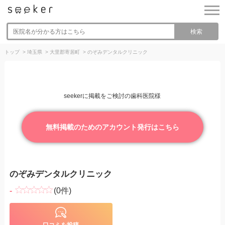
検索
トップ
>
埼玉県
>
大里郡寄居町
>
のぞみデンタルクリニック
seekerに掲載をご検討の歯科医院様
無料掲載のためのアカウント発行はこちら
のぞみデンタルクリニック
-
(0件)