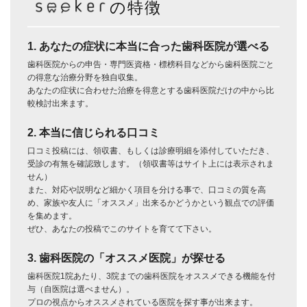
の特徴
1. あなたの症状に本当に合った歯科医院が選べる
歯科医院からの申告・専門医資格・標榜科目などから歯科医院ごと
の得意な治療分野を独自収集。
あなたの症状に合わせた治療を得意とする歯科医院だけの中から比
較検討出来ます。
2. 本当に信じられる口コミ
口コミ投稿には、領収書、もしくは診療明細を添付していただき、
受診の有無を確認致します。（領収書等はサイト上には表示されま
せん）
また、対応や説明など細かく項目を分ける事で、口コミの質を高
め、家族や友人に「オススメ」出来るかどうかという観点での評価
を集めます。
ぜひ、あなたの投稿でこのサイトを育てて下さい。
3. 歯科医院の「オススメ医院」が探せる
歯科医院1院あたり、3院までの歯科医院をオススメできる機能を付
与（自医院は選べません）。
プロの視点からオススメされている医院を探す事が出来ます。