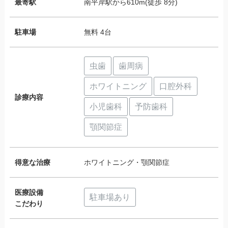
最寄駅
南平岸駅から610m(徒歩 8分)
駐車場
無料 4台
虫歯
歯周病
ホワイトニング
口腔外科
診療内容
小児歯科
予防歯科
顎関節症
得意な治療
ホワイトニング・顎関節症
医療設備
駐車場あり
こだわり