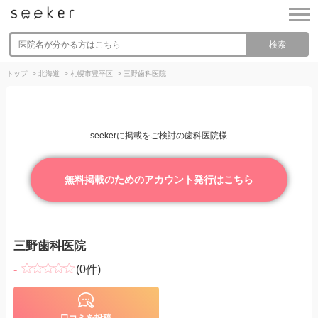
検索
トップ
>
北海道
>
札幌市豊平区
>
三野歯科医院
seekerに掲載をご検討の歯科医院様
無料掲載のためのアカウント発行はこちら
三野歯科医院
-
(0件)