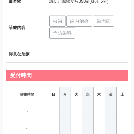
最寄駅
諏訪川原駅から350m(徒歩 5分)
虫歯
歯内治療
歯周病
診療内容
予防歯科
得意な治療
受付時間
診療時間
日
月
火
水
木
金
土
～
～