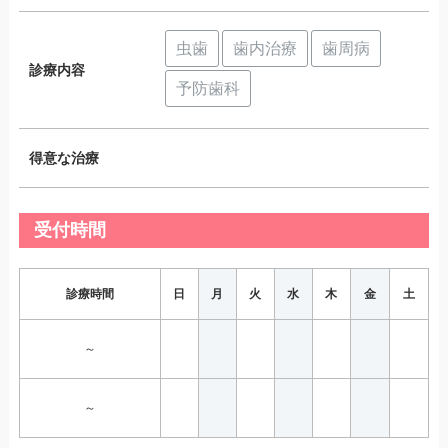
虫歯
歯内治療
歯周病
診療内容
予防歯科
得意な治療
受付時間
診療時間
日
月
火
水
木
金
土
～
～