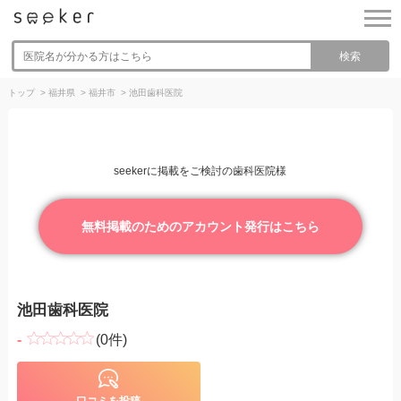
検索
トップ
>
福井県
>
福井市
>
池田歯科医院
seekerに掲載をご検討の歯科医院様
無料掲載のためのアカウント発行はこちら
池田歯科医院
-
(0件)