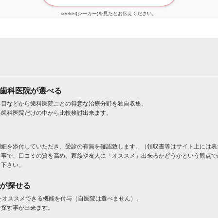
seeker(シーカー)を見たとお伝えください。
た歯科医院が選べる
科目などから歯科医院ごとの得意な治療分野を独自収集。
る歯科医院だけの中から比較検討出来ます。
明細を添付していただき、受診の有無を確認致します。（領収書等はサイト上には表
る事で、口コミの質を高め、家族や友人に「オススメ」出来るかどうかという観点で
て下さい。
」が探せる
をオススメできる機能を付与（自医院は選べません）。
を探す事が出来ます。