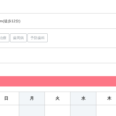
m(徒歩12分)
治療
歯周病
予防歯科
日
月
火
水
木