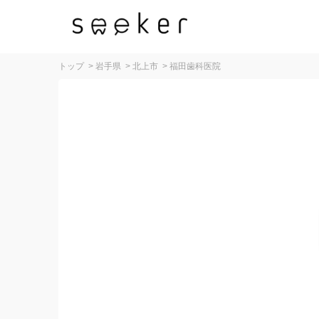
トップ
>
岩手県
>
北上市
>
福田歯科医院