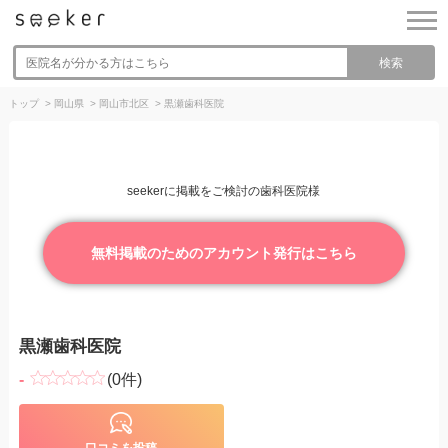
検索
トップ
>
岡山県
>
岡山市北区
>
黒瀬歯科医院
seekerに掲載をご検討の歯科医院様
無料掲載のためのアカウント発行はこちら
黒瀬歯科医院
-
(0件)