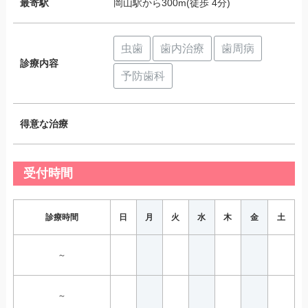
最寄駅
岡山駅から300m(徒歩 4分)
虫歯
歯内治療
歯周病
診療内容
予防歯科
得意な治療
受付時間
診療時間
日
月
火
水
木
金
土
～
～