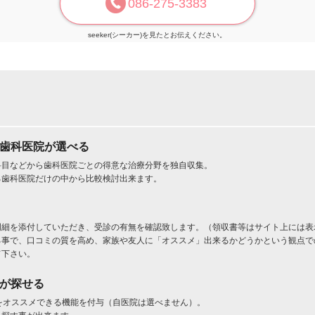
086-275-3383
seeker(シーカー)を見たとお伝えください。
た歯科医院が選べる
科目などから歯科医院ごとの得意な治療分野を独自収集。
る歯科医院だけの中から比較検討出来ます。
明細を添付していただき、受診の有無を確認致します。（領収書等はサイト上には表
る事で、口コミの質を高め、家族や友人に「オススメ」出来るかどうかという観点で
て下さい。
」が探せる
をオススメできる機能を付与（自医院は選べません）。