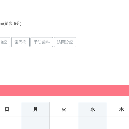
m(徒歩 6分)
治療
歯周病
予防歯科
訪問診療
日
月
火
水
木