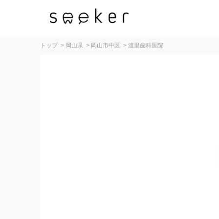
トップ
>
岡山県
>
岡山市中区
>
渡里歯科医院