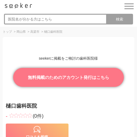
検索
トップ
>
岡山県
>
高梁市
>
樋口歯科医院
seekerに掲載をご検討の歯科医院様
無料掲載のためのアカウント発行はこちら
樋口歯科医院
-
(0件)