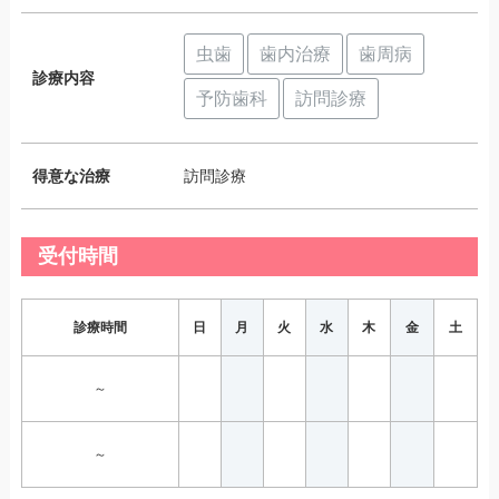
虫歯
歯内治療
歯周病
診療内容
予防歯科
訪問診療
得意な治療
訪問診療
受付時間
診療時間
日
月
火
水
木
金
土
～
～