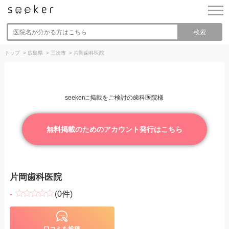
検索
トップ
>
広島県
>
三次市
>
片岡歯科医院
seekerに掲載をご検討の歯科医院様
無料掲載のためのアカウント発行はこちら
片岡歯科医院
-
(0件)