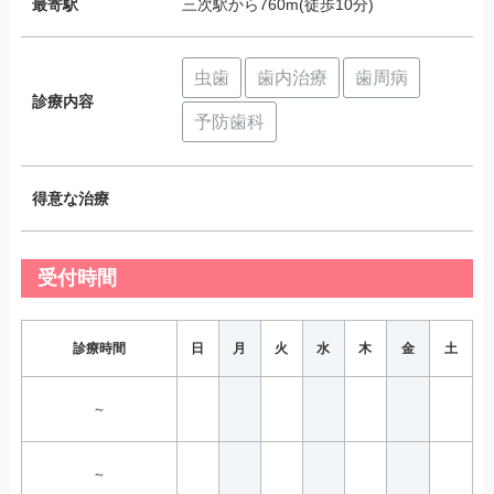
最寄駅
三次駅から760m(徒歩10分)
虫歯
歯内治療
歯周病
診療内容
予防歯科
得意な治療
受付時間
診療時間
日
月
火
水
木
金
土
～
～