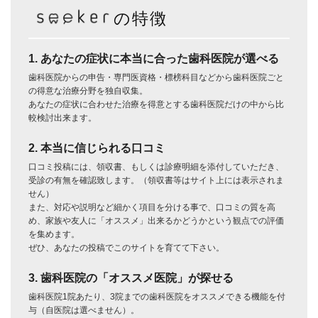
の特徴
1. あなたの症状に本当に合った歯科医院が選べる
歯科医院からの申告・専門医資格・標榜科目などから歯科医院ごと
の得意な治療分野を独自収集。
あなたの症状に合わせた治療を得意とする歯科医院だけの中から比
較検討出来ます。
2. 本当に信じられる口コミ
口コミ投稿には、領収書、もしくは診療明細を添付していただき、
受診の有無を確認致します。（領収書等はサイト上には表示されま
せん）
また、対応や説明など細かく項目を分ける事で、口コミの質を高
め、家族や友人に「オススメ」出来るかどうかという観点での評価
を集めます。
ぜひ、あなたの投稿でこのサイトを育てて下さい。
3. 歯科医院の「オススメ医院」が探せる
歯科医院1院あたり、3院までの歯科医院をオススメできる機能を付
与（自医院は選べません）。