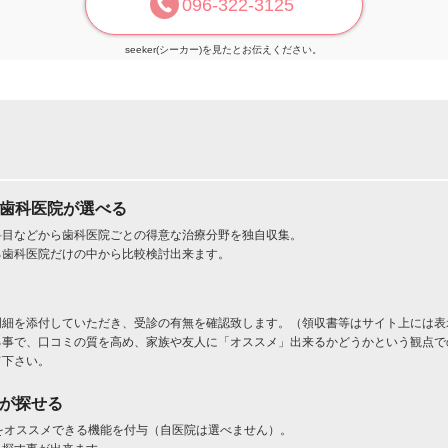
096-322-3125
seeker(シーカー)を見たとお伝えください。
た歯科医院が選べる
科目などから歯科医院ごとの得意な治療分野を独自収集。
る歯科医院だけの中から比較検討出来ます。
明細を添付していただき、受診の有無を確認致します。（領収書等はサイト上には表
る事で、口コミの質を高め、家族や友人に「オススメ」出来るかどうかという観点で
て下さい。
」が探せる
をオススメできる機能を付与（自医院は選べません）。