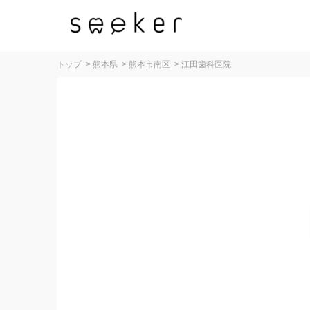
トップ
>
熊本県
>
熊本市南区
>
江田歯科医院