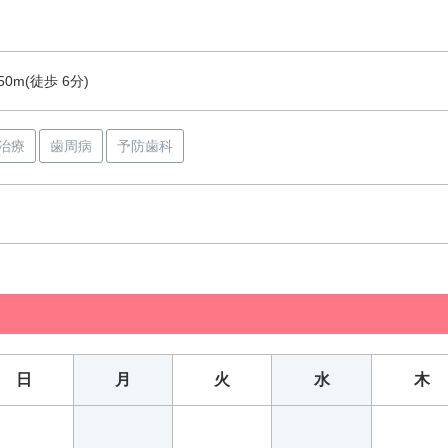
0m(徒歩 6分)
治療
歯周病
予防歯科
日
月
火
水
木