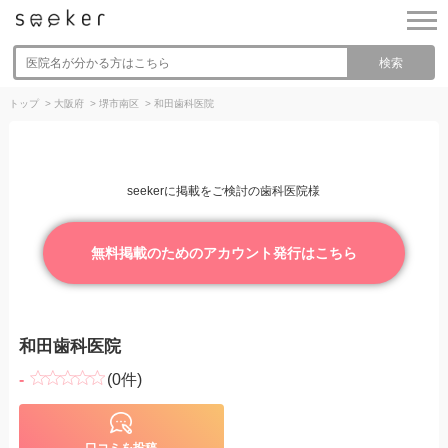
検索
トップ
>
大阪府
>
堺市南区
>
和田歯科医院
seekerに掲載をご検討の歯科医院様
無料掲載のためのアカウント発行はこちら
和田歯科医院
-
(0件)