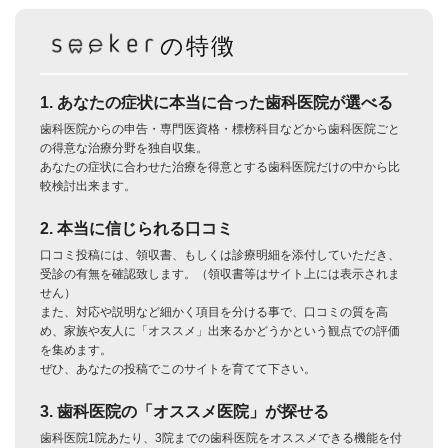
の特徴
1. あなたの症状に本当に合った歯科医院が選べる
歯科医院からの申告・専門医資格・標榜科目などから歯科医院ごと
の得意な治療分野を独自収集。
あなたの症状に合わせた治療を得意とする歯科医院だけの中から比
較検討出来ます。
2. 本当に信じられる口コミ
口コミ投稿には、領収書、もしくは診療明細を添付していただき、
受診の有無を確認致します。（領収書等はサイト上には表示されま
せん）
また、対応や説明など細かく項目を分ける事で、口コミの質を高
め、家族や友人に「オススメ」出来るかどうかという観点での評価
を集めます。
ぜひ、あなたの投稿でこのサイトを育てて下さい。
3. 歯科医院の「オススメ医院」が探せる
歯科医院1院あたり、3院までの歯科医院をオススメできる機能を付