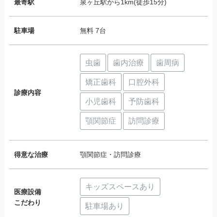
最寄駅
泉ヶ丘駅から1km(徒歩15分)
駐車場
無料 7台
虫歯
歯内治療
歯周病
矯正歯科
口腔外科
診療内容
小児歯科
予防歯科
顎関節症
訪問診療
得意な治療
顎関節症・訪問診療
キッズスペースあり
医療設備
こだわり
駐車場あり