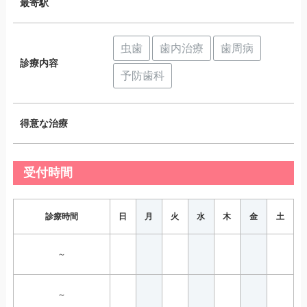
最寄駅
虫歯
歯内治療
歯周病
診療内容
予防歯科
得意な治療
受付時間
診療時間
日
月
火
水
木
金
土
～
～