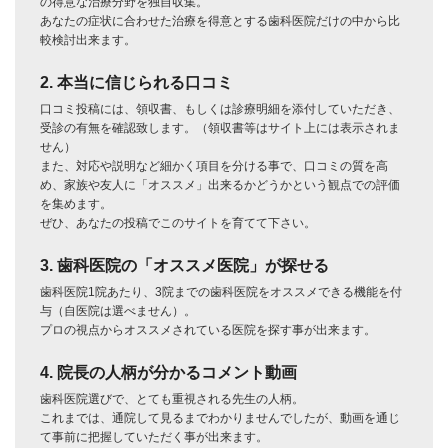
の得意な治療分野を独自収集。
あなたの症状に合わせた治療を得意とする歯科医院だけの中から比
較検討出来ます。
2. 本当に信じられる口コミ
口コミ投稿には、領収書、もしくは診療明細を添付していただき、
受診の有無を確認致します。（領収書等はサイト上には表示されま
せん）
また、対応や説明など細かく項目を分ける事で、口コミの質を高
め、家族や友人に「オススメ」出来るかどうかという観点での評価
を集めます。
ぜひ、あなたの投稿でこのサイトを育てて下さい。
3. 歯科医院の「オススメ医院」が探せる
歯科医院1院あたり、3院までの歯科医院をオススメできる機能を付
与（自医院は選べません）。
プロの視点からオススメされている医院を探す事が出来ます。
4. 院長の人柄が分かるコメント動画
歯科医院選びで、とても重視される先生の人柄。
これまでは、通院して見るまでわかりませんでしたが、動画を通じ
て事前に把握していただく事が出来ます。