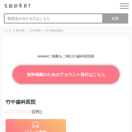
検索
トップ
>
熊本県
>
上天草市
>
竹中歯科医院
seekerに掲載をご検討の歯科医院様
無料掲載のためのアカウント発行はこちら
竹中歯科医院
-
(0件)