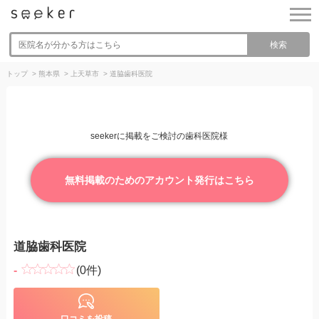
検索
トップ
>
熊本県
>
上天草市
>
道脇歯科医院
seekerに掲載をご検討の歯科医院様
無料掲載のためのアカウント発行はこちら
道脇歯科医院
-
(0件)