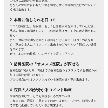
の得意な治療分野を独自収集。
あなたの症状に合わせた治療を得意とする歯科医院だけの中から比
較検討出来ます。
2. 本当に信じられる口コミ
口コミ投稿には、領収書、もしくは診療明細を添付していただき、
受診の有無を確認致します。（領収書等はサイト上には表示されま
せん）
また、対応や説明など細かく項目を分ける事で、口コミの質を高
め、家族や友人に「オススメ」出来るかどうかという観点での評価
を集めます。
ぜひ、あなたの投稿でこのサイトを育てて下さい。
3. 歯科医院の「オススメ医院」が探せる
歯科医院1院あたり、3院までの歯科医院をオススメできる機能を付
与（自医院は選べません）。
プロの視点からオススメされている医院を探す事が出来ます。
4. 院長の人柄が分かるコメント動画
歯科医院選びで、とても重視される先生の人柄。
これまでは、通院して見るまでわかりませんでしたが、動画を通じ
て事前に把握していただく事が出来ます。