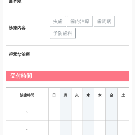
最寄駅
虫歯
歯内治療
歯周病
診療内容
予防歯科
得意な治療
受付時間
診療時間
日
月
火
水
木
金
土
～
～