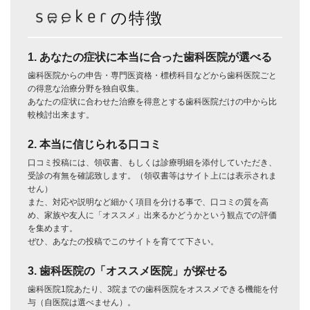
の特徴
1. あなたの症状に本当に合った歯科医院が選べる
歯科医院からの申告・専門医資格・標榜科目などから歯科医院ごと
の得意な治療分野を独自収集。
あなたの症状に合わせた治療を得意とする歯科医院だけの中から比
較検討出来ます。
2. 本当に信じられる口コミ
口コミ投稿には、領収書、もしくは診療明細を添付していただき、
受診の有無を確認致します。（領収書等はサイト上には表示されま
せん）
また、対応や説明など細かく項目を分ける事で、口コミの質を高
め、家族や友人に「オススメ」出来るかどうかという観点での評価
を集めます。
ぜひ、あなたの投稿でこのサイトを育てて下さい。
3. 歯科医院の「オススメ医院」が探せる
歯科医院1院あたり、3院までの歯科医院をオススメできる機能を付
与（自医院は選べません）。