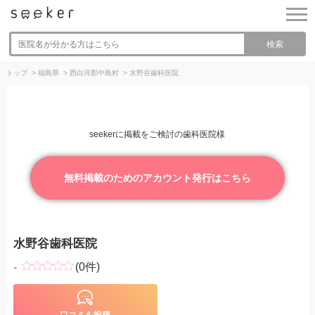
検索
トップ
>
福島県
>
西白河郡中島村
>
水野谷歯科医院
seekerに掲載をご検討の歯科医院様
無料掲載のためのアカウント発行はこちら
水野谷歯科医院
-
(0件)