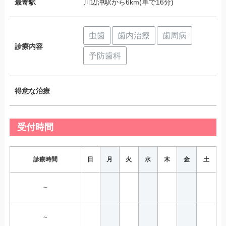
最寄駅
川辺沖駅から6km(車で16分)
虫歯
歯内治療
歯周病
診療内容
予防歯科
得意な治療
受付時間
診療時間
日
月
火
水
木
金
土
～
～