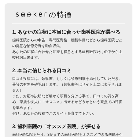
の特徴
1. あなたの症状に本当に合った歯科医院が選べる
歯科医院からの申告・専門医資格・標榜科目などから歯科医院ごと
の得意な治療分野を独自収集。
あなたの症状に合わせた治療を得意とする歯科医院だけの中から比
較検討出来ます。
2. 本当に信じられる口コミ
口コミ投稿には、領収書、もしくは診療明細を添付していただき、
受診の有無を確認致します。（領収書等はサイト上には表示されま
せん）
また、対応や説明など細かく項目を分ける事で、口コミの質を高
め、家族や友人に「オススメ」出来るかどうかという観点での評価
を集めます。
ぜひ、あなたの投稿でこのサイトを育てて下さい。
3. 歯科医院の「オススメ医院」が探せる
歯科医院1院あたり、3院までの歯科医院をオススメできる機能を付