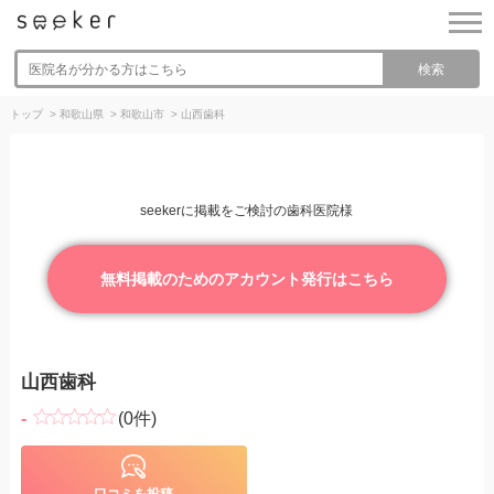
検索
トップ
>
和歌山県
>
和歌山市
>
山西歯科
seekerに掲載をご検討の歯科医院様
無料掲載のためのアカウント発行はこちら
山西歯科
-
(0件)