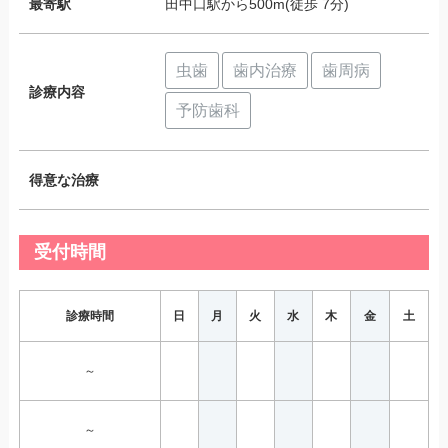
最寄駅
田中口駅から500m(徒歩 7分)
虫歯
歯内治療
歯周病
診療内容
予防歯科
得意な治療
受付時間
診療時間
日
月
火
水
木
金
土
～
～