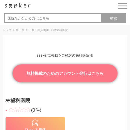
検索
トップ
>
富山県
>
下新川郡入善町
>
林歯科医院
seekerに掲載をご検討の歯科医院様
無料掲載のためのアカウント発行はこちら
林歯科医院
-
(0件)