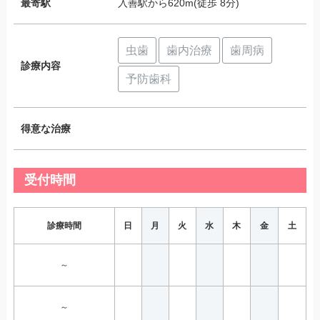
最寄駅
入善駅から620m(徒歩 8分)
虫歯
歯内治療
歯周病
診療内容
予防歯科
得意な治療
受付時間
診療時間
日
月
火
水
木
金
土
～
～