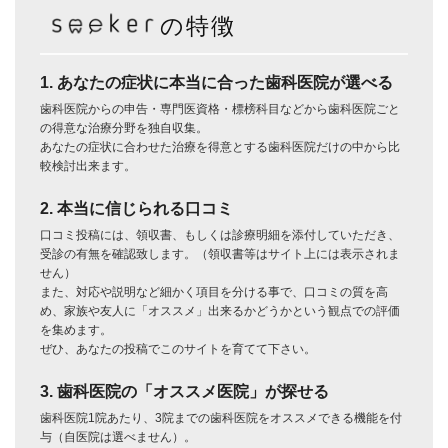
の特徴
1. あなたの症状に本当に合った歯科医院が選べる
歯科医院からの申告・専門医資格・標榜科目などから歯科医院ごと
の得意な治療分野を独自収集。
あなたの症状に合わせた治療を得意とする歯科医院だけの中から比
較検討出来ます。
2. 本当に信じられる口コミ
口コミ投稿には、領収書、もしくは診療明細を添付していただき、
受診の有無を確認致します。（領収書等はサイト上には表示されま
せん）
また、対応や説明など細かく項目を分ける事で、口コミの質を高
め、家族や友人に「オススメ」出来るかどうかという観点での評価
を集めます。
ぜひ、あなたの投稿でこのサイトを育てて下さい。
3. 歯科医院の「オススメ医院」が探せる
歯科医院1院あたり、3院までの歯科医院をオススメできる機能を付
与（自医院は選べません）。