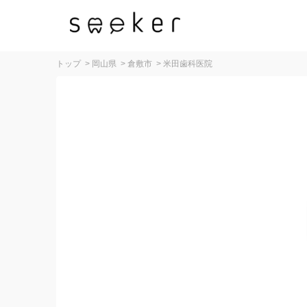
トップ
>
岡山県
>
倉敷市
>
米田歯科医院