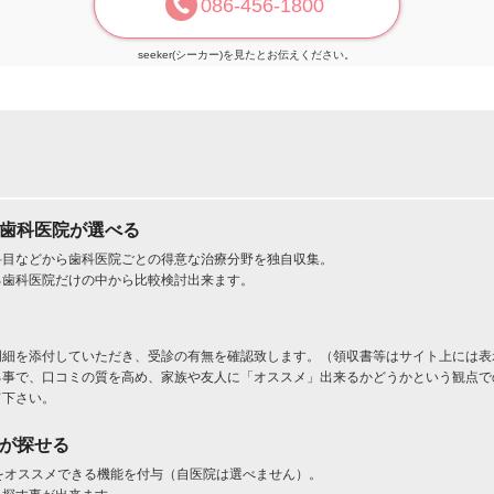
086-456-1800
seeker(シーカー)を見たとお伝えください。
た歯科医院が選べる
科目などから歯科医院ごとの得意な治療分野を独自収集。
る歯科医院だけの中から比較検討出来ます。
明細を添付していただき、受診の有無を確認致します。（領収書等はサイト上には表
る事で、口コミの質を高め、家族や友人に「オススメ」出来るかどうかという観点で
て下さい。
」が探せる
をオススメできる機能を付与（自医院は選べません）。