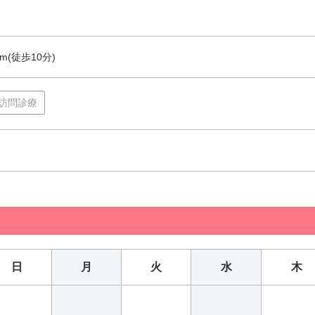
m(徒歩10分)
訪問診療
日
月
火
水
木