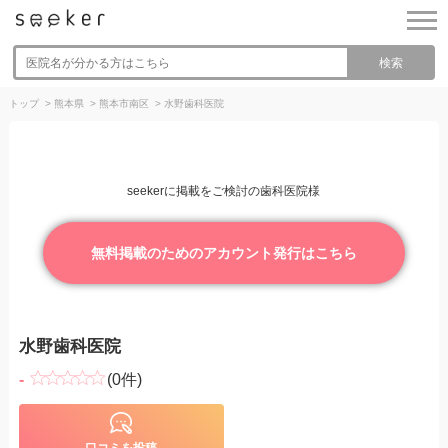
検索
トップ
>
熊本県
>
熊本市南区
>
水野歯科医院
seekerに掲載をご検討の歯科医院様
無料掲載のためのアカウント発行はこちら
水野歯科医院
-
(0件)