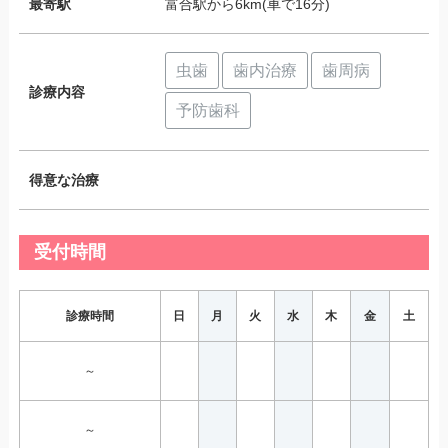
最寄駅
富合駅から6km(車で16分)
虫歯
歯内治療
歯周病
診療内容
予防歯科
得意な治療
受付時間
診療時間
日
月
火
水
木
金
土
～
～