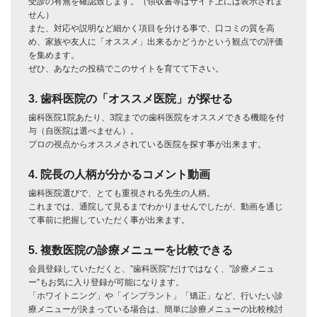
受診の有無を確認致します。（領収書等はサイト上には表示されま
せん）
また、対応や説明など細かく項目を分ける事で、口コミの質を高
め、家族や友人に「オススメ」出来るかどうかという観点での評価
を集めます。
ぜひ、あなたの投稿でこのサイトを育てて下さい。
3. 歯科医院の「オススメ医院」が探せる
歯科医院1院あたり、3院までの歯科医院をオススメできる機能を付
与（自医院は選べません）。
プロの視点からオススメされている医院を探す事が出来ます。
4. 院長の人柄が分かるコメント動画
歯科医院選びで、とても重視される先生の人柄。
これまでは、通院して見るまでわかりませんでしたが、動画を通じ
て事前に把握していただく事が出来ます。
5. 複数医院の診療メニューを比較できる
会員登録していただくと、”歯科医院”だけではなく、”診療メニュ
ー”もお気に入り登録が可能になります。
「ホワイトニング」や「インプラント」「矯正」など、行いたい診
療メニューが決まっている場合は、簡単に診療メニューの比較検討