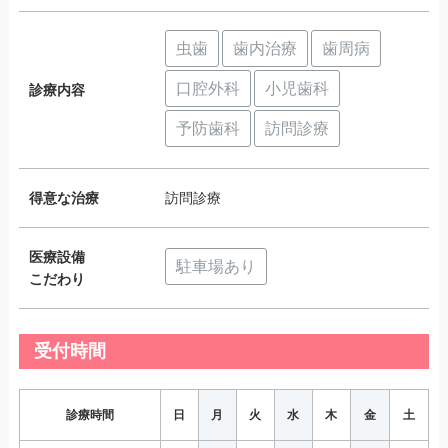
虫歯
歯内治療
歯周病
口腔外科
小児歯科
診療内容
予防歯科
訪問診療
得意な治療
訪問診療
医療設備
駐車場あり
こだわり
受付時間
診療時間
日
月
火
水
木
金
土