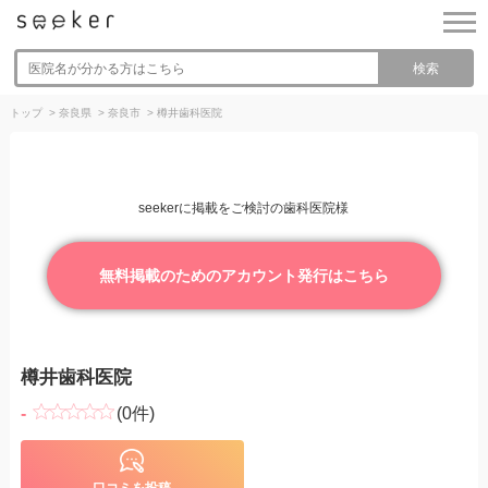
検索
トップ
>
奈良県
>
奈良市
>
樽井歯科医院
seekerに掲載をご検討の歯科医院様
無料掲載のためのアカウント発行はこちら
樽井歯科医院
-
(0件)