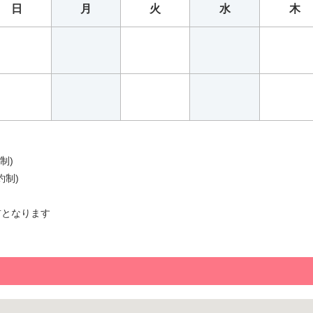
日
月
火
水
木
制)
約制)
前となります