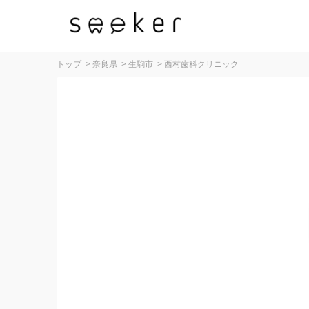
トップ
>
奈良県
>
生駒市
>
西村歯科クリニック