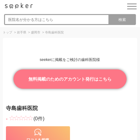
検索
トップ
>
岩手県
>
盛岡市
>
寺島歯科医院
seekerに掲載をご検討の歯科医院様
無料掲載のためのアカウント発行はこちら
寺島歯科医院
-
(0件)