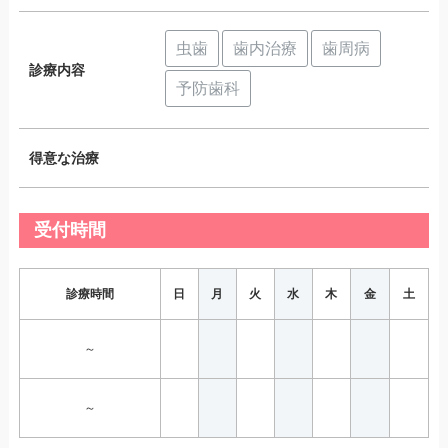
虫歯
歯内治療
歯周病
診療内容
予防歯科
得意な治療
受付時間
診療時間
日
月
火
水
木
金
土
～
～