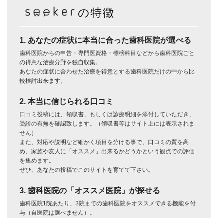
の特徴
1. あなたの症状に本当に合った歯科医院が選べる
歯科医院からの申告・専門医資格・標榜科目などから歯科医院ごと
の得意な治療分野を独自収集。
あなたの症状に合わせた治療を得意とする歯科医院だけの中から比
較検討出来ます。
2. 本当に信じられる口コミ
口コミ投稿には、領収書、もしくは診療明細を添付していただき、
受診の有無を確認致します。（領収書等はサイト上には表示されま
せん）
また、対応や説明など細かく項目を分ける事で、口コミの質を高
め、家族や友人に「オススメ」出来るかどうかという観点での評価
を集めます。
ぜひ、あなたの投稿でこのサイトを育てて下さい。
3. 歯科医院の「オススメ医院」が探せる
歯科医院1院あたり、3院までの歯科医院をオススメできる機能を付
与（自医院は選べません）。