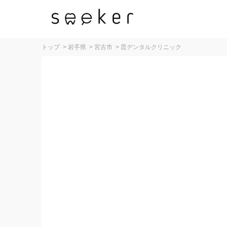
トップ
>
岩手県
>
宮古市
>
昆デンタルクリニック