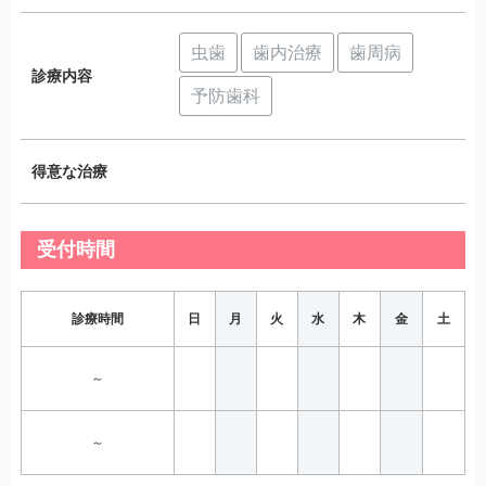
虫歯
歯内治療
歯周病
診療内容
予防歯科
得意な治療
受付時間
診療時間
日
月
火
水
木
金
土
～
～