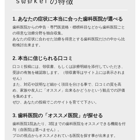
の特徴
1. あなたの症状に本当に合った歯科医院が選べる
歯科医院からの申告・専門医資格・標榜科目などから歯科医院ごと
の得意な治療分野を独自収集。
あなたの症状に合わせた治療を得意とする歯科医院だけの中から比
較検討出来ます。
2. 本当に信じられる口コミ
口コミ投稿には、領収書、もしくは診療明細を添付していただき、
受診の有無を確認致します。（領収書等はサイト上には表示されま
せん）
また、対応や説明など細かく項目を分ける事で、口コミの質を高
め、家族や友人に「オススメ」出来るかどうかという観点での評価
を集めます。
ぜひ、あなたの投稿でこのサイトを育てて下さい。
3. 歯科医院の「オススメ医院」が探せる
歯科医院1院あたり、3院までの歯科医院をオススメできる機能を付
与（自医院は選べません）。
プロの視点からオススメされている医院を探す事が出来ます。