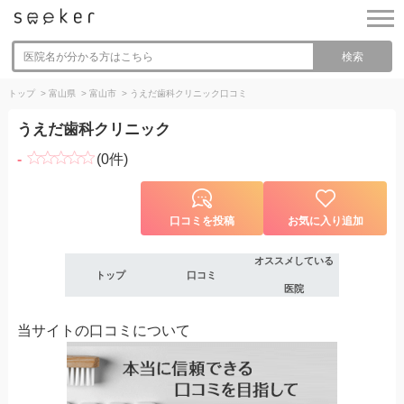
検索
トップ
>
富山県
>
富山市
>
うえだ歯科クリニック
口コミ
うえだ歯科クリニック
-
(0件)
口コミを投稿
お気に入り追加
オススメ
している
トップ
口コミ
医院
当サイトの口コミについて