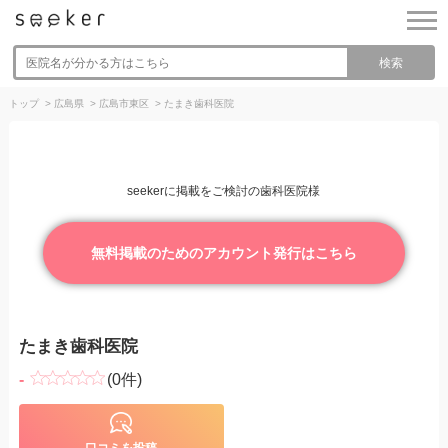
検索
トップ
>
広島県
>
広島市東区
>
たまき歯科医院
seekerに掲載をご検討の歯科医院様
無料掲載のためのアカウント発行はこちら
たまき歯科医院
-
(0件)