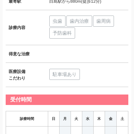
最寄駅
白島駅から880m(徒歩12分)
虫歯
歯内治療
歯周病
診療内容
予防歯科
得意な治療
医療設備
駐車場あり
こだわり
受付時間
診療時間
日
月
火
水
木
金
土