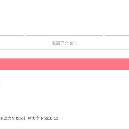
地図アクセス
所
5 新潟県岩船郡関川村大字下関10-13