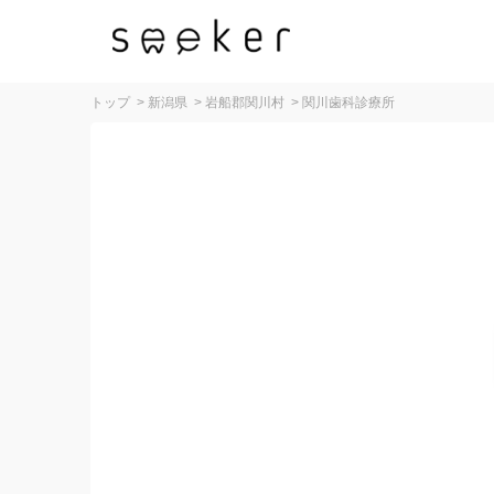
トップ
>
新潟県
>
岩船郡関川村
>
関川歯科診療所