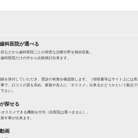
た歯科医院が選べる
科目などから歯科医院ごとの得意な治療分野を独自収集。
る歯科医院だけの中から比較検討出来ます。
明細を添付していただき、受診の有無を確認致します。（領収書等はサイト上には表
る事で、口コミの質を高め、家族や友人に「オススメ」出来るかどうかという観点で
て下さい。
」が探せる
をオススメできる機能を付与（自医院は選べません）。
を探す事が出来ます。
ト動画