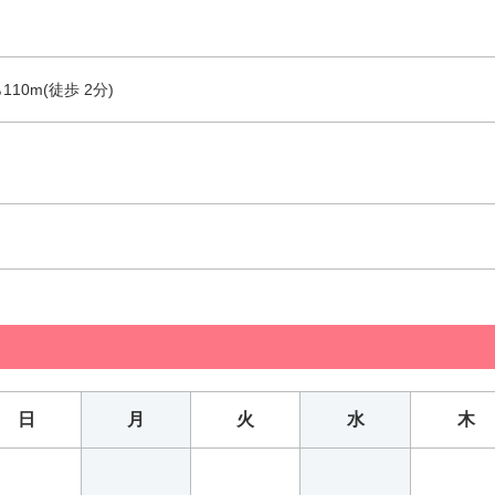
10m(徒歩 2分)
日
月
火
水
木