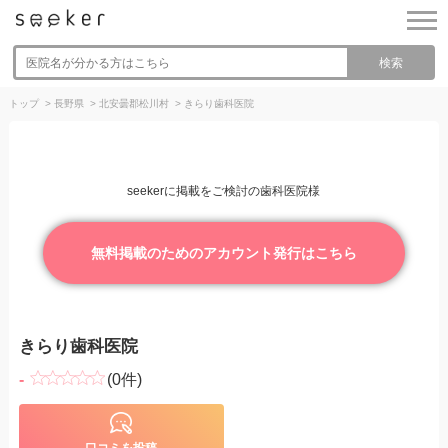
検索
トップ
>
長野県
>
北安曇郡松川村
>
きらり歯科医院
seekerに掲載をご検討の歯科医院様
無料掲載のためのアカウント発行はこちら
きらり歯科医院
-
(0件)