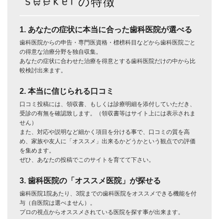
の特徴
1. あなたの症状に本当に合った歯科医院が選べる
歯科医院からの申告・専門医資格・標榜科目などから歯科医院ごと
の得意な治療分野を独自収集。
あなたの症状に合わせた治療を得意とする歯科医院だけの中から比
較検討出来ます。
2. 本当に信じられる口コミ
口コミ投稿には、領収書、もしくは診療明細を添付していただき、
受診の有無を確認致します。（領収書等はサイト上には表示されま
せん）
また、対応や説明など細かく項目を分ける事で、口コミの質を高
め、家族や友人に「オススメ」出来るかどうかという観点での評価
を集めます。
ぜひ、あなたの投稿でこのサイトを育てて下さい。
3. 歯科医院の「オススメ医院」が探せる
歯科医院1院あたり、3院までの歯科医院をオススメできる機能を付
与（自医院は選べません）。
プロの視点からオススメされている医院を探す事が出来ます。