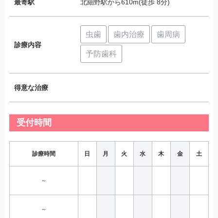
最寄駅
北細野駅から610m(徒歩 8分)
虫歯
歯内治療
歯周病
診療内容
予防歯科
得意な治療
受付時間
診療時間
日
月
火
水
木
金
土
～
～