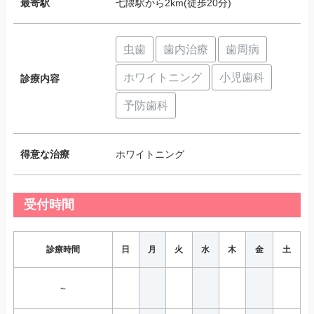
最寄駅
七隈駅から2km(徒歩20分)
虫歯
歯内治療
歯周病
ホワイトニング
小児歯科
診療内容
予防歯科
得意な治療
ホワイトニング
受付時間
診療時間
日
月
火
水
木
金
土
～