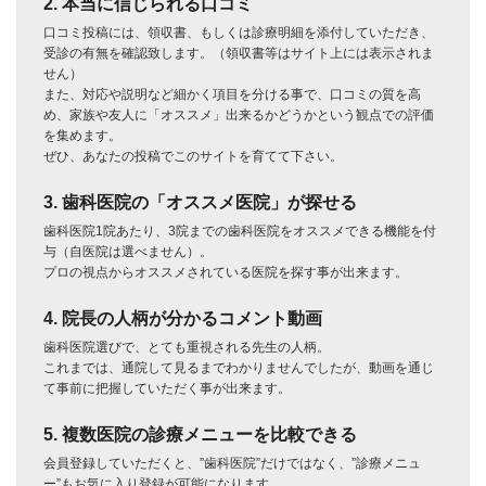
2. 本当に信じられる口コミ
口コミ投稿には、領収書、もしくは診療明細を添付していただき、
受診の有無を確認致します。（領収書等はサイト上には表示されま
せん）
また、対応や説明など細かく項目を分ける事で、口コミの質を高
め、家族や友人に「オススメ」出来るかどうかという観点での評価
を集めます。
ぜひ、あなたの投稿でこのサイトを育てて下さい。
3. 歯科医院の「オススメ医院」が探せる
歯科医院1院あたり、3院までの歯科医院をオススメできる機能を付
与（自医院は選べません）。
プロの視点からオススメされている医院を探す事が出来ます。
4. 院長の人柄が分かるコメント動画
歯科医院選びで、とても重視される先生の人柄。
これまでは、通院して見るまでわかりませんでしたが、動画を通じ
て事前に把握していただく事が出来ます。
5. 複数医院の診療メニューを比較できる
会員登録していただくと、”歯科医院”だけではなく、”診療メニュ
ー”もお気に入り登録が可能になります。