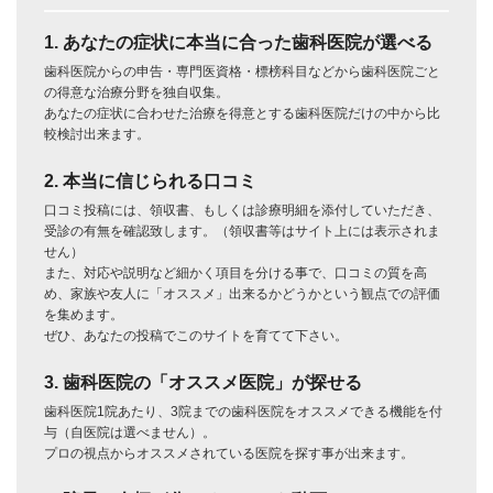
1. あなたの症状に本当に合った歯科医院が選べる
歯科医院からの申告・専門医資格・標榜科目などから歯科医院ごと
の得意な治療分野を独自収集。
あなたの症状に合わせた治療を得意とする歯科医院だけの中から比
較検討出来ます。
2. 本当に信じられる口コミ
口コミ投稿には、領収書、もしくは診療明細を添付していただき、
受診の有無を確認致します。（領収書等はサイト上には表示されま
せん）
また、対応や説明など細かく項目を分ける事で、口コミの質を高
め、家族や友人に「オススメ」出来るかどうかという観点での評価
を集めます。
ぜひ、あなたの投稿でこのサイトを育てて下さい。
3. 歯科医院の「オススメ医院」が探せる
歯科医院1院あたり、3院までの歯科医院をオススメできる機能を付
与（自医院は選べません）。
プロの視点からオススメされている医院を探す事が出来ます。