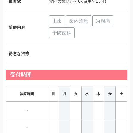
最寄駅
常陸大宮駅から6km(車で15分)
虫歯
歯内治療
歯周病
診療内容
予防歯科
得意な治療
受付時間
診療時間
日
月
火
水
木
金
土
～
～