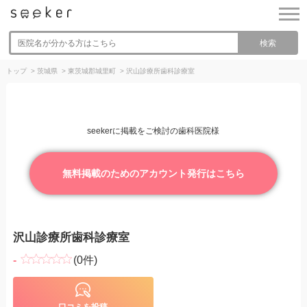
検索
トップ
>
茨城県
>
東茨城郡城里町
>
沢山診療所歯科診療室
seekerに掲載をご検討の歯科医院様
無料掲載のためのアカウント発行はこちら
沢山診療所歯科診療室
-
(0件)